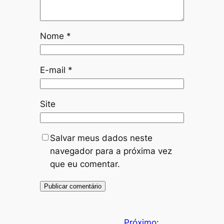
Nome
*
E-mail
*
Site
Salvar meus dados neste
navegador para a próxima vez
que eu comentar.
Próximo: