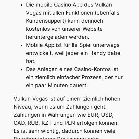
Die mobile Casino App des Vulkan
Vegas mit allen Funktionen (ebenfalls
Kundensupport) kann dennoch
kostenlos von unserer Website
heruntergeladen werden.
Mobile App ist für Ihr Spiel unterwegs
entwickelt, weil jeder ein Handy dabei
hat.
Das Anlegen eines Casino-Kontos ist
ein ziemlich einfacher Prozess, der nur
ein paar Minuten dauert.
Vulkan Vegas ist auf einem ziemlich hohen
Niveau, wenn es um Zahlungen geht.
Zahlungen in Währungen wie EUR, USD,
CAD, RUB, KZT und PLN erfolgen können.
Es ist sehr wichtig, dadurch können viele