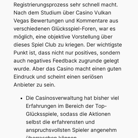
Registrierungsprozess sehr schnell macht.
Nach dem Studium über Casino Vulkan
Vegas Bewertungen und Kommentare aus
verschiedenen Glücksspiel-Foren, war es
möglich, eine objektive Vorstellung über
dieses Spiel Club zu kriegen. Der wichtigste
Punkt ist, dass nicht nur positives, sondern
auch negatives Feedback zugrunde gelegt
wurde. Aber das Casino macht einen guten
Eindruck und scheint einen seriösen
Anbieter zu sein.
Die Casinosverwaltung hat bisher viel
Erfahrungen im Bereich der Top-
Glücksspiele, sodass die Aktionen
selbst die erfahrensten und
anspruchsvollsten Spieler angenehm