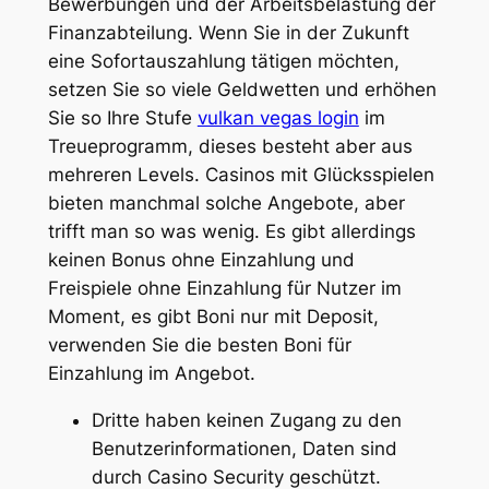
Bewerbungen und der Arbeitsbelastung der
Finanzabteilung. Wenn Sie in der Zukunft
eine Sofortauszahlung tätigen möchten,
setzen Sie so viele Geldwetten und erhöhen
Sie so Ihre Stufe
vulkan vegas login
im
Treueprogramm, dieses besteht aber aus
mehreren Levels. Casinos mit Glücksspielen
bieten manchmal solche Angebote, aber
trifft man so was wenig. Es gibt allerdings
keinen Bonus ohne Einzahlung und
Freispiele ohne Einzahlung für Nutzer im
Moment, es gibt Boni nur mit Deposit,
verwenden Sie die besten Boni für
Einzahlung im Angebot.
Dritte haben keinen Zugang zu den
Benutzerinformationen, Daten sind
durch Casino Security geschützt.