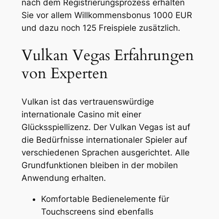
nach dem Registrierungsprozess erhalten
Sie vor allem Willkommensbonus 1000 EUR
und dazu noch 125 Freispiele zusätzlich.
Vulkan Vegas Erfahrungen
von Experten
Vulkan ist das vertrauenswürdige
internationale Casino mit einer
Glücksspiellizenz. Der Vulkan Vegas ist auf
die Bedürfnisse internationaler Spieler auf
verschiedenen Sprachen ausgerichtet. Alle
Grundfunktionen bleiben in der mobilen
Anwendung erhalten.
Komfortable Bedienelemente für
Touchscreens sind ebenfalls