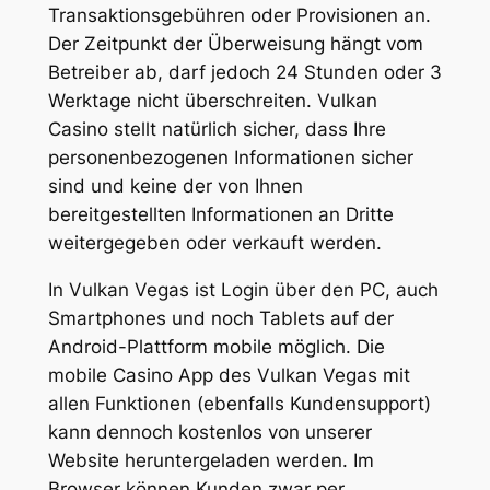
Transaktionsgebühren oder Provisionen an.
Der Zeitpunkt der Überweisung hängt vom
Betreiber ab, darf jedoch 24 Stunden oder 3
Werktage nicht überschreiten. Vulkan
Casino stellt natürlich sicher, dass Ihre
personenbezogenen Informationen sicher
sind und keine der von Ihnen
bereitgestellten Informationen an Dritte
weitergegeben oder verkauft werden.
In Vulkan Vegas ist Login über den PC, auch
Smartphones und noch Tablets auf der
Android-Plattform mobile möglich. Die
mobile Casino App des Vulkan Vegas mit
allen Funktionen (ebenfalls Kundensupport)
kann dennoch kostenlos von unserer
Website heruntergeladen werden. Im
Browser können Kunden zwar per