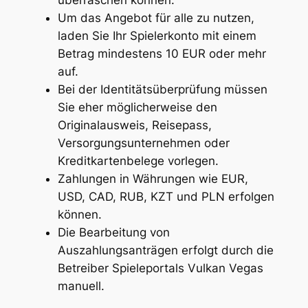
überraschen können.
Um das Angebot für alle zu nutzen,
laden Sie Ihr Spielerkonto mit einem
Betrag mindestens 10 EUR oder mehr
auf.
Bei der Identitätsüberprüfung müssen
Sie eher möglicherweise den
Originalausweis, Reisepass,
Versorgungsunternehmen oder
Kreditkartenbelege vorlegen.
Zahlungen in Währungen wie EUR,
USD, CAD, RUB, KZT und PLN erfolgen
können.
Die Bearbeitung von
Auszahlungsanträgen erfolgt durch die
Betreiber Spieleportals Vulkan Vegas
manuell.