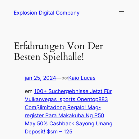
Pular
Explosion Digital Company
para
o
conteúdo
Erfahrungen Von Der
Besten Spielhalle!
jan 25, 2024
—
Kaio Lucas
por
em
100+ Suchergebnisse Jetzt Für
Vulkanvegas Isports Open️top883
Com$limitadong Regalo! Mag-
register Para Makakuha Ng P50
May 50% Cashback Sayong Unang
Deposit! $sm – 125