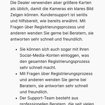
Die Dealer verwenden aber größere Karten
als üblich, damit die Kameras ein klares Bild
Zeigen können. Kundensupport ist seriös
und hilfsbereit, wie bereits erwähnt. Mit
Fragen über Registrierungsprozess und
anderen wenden Sie gerne bei Beratern, sie
antworten sehr schnell und freundlich.
Sie können sich auch sogar mit Ihren
Social-Media-Konten einloggen, was
den gesamten Registrierungsprozess
sehr schnell macht.
Mit Fragen über Registrierungsprozess
und anderen wenden Sie gerne bei
Beratern, sie antworten sehr schnell
und freundlich.
Der Support-Team besteht aus
professionellen Beratern, die seit vielen