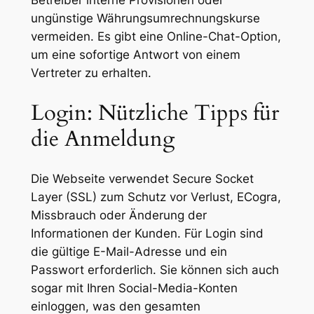
Betreiber interne Provisionen oder
ungünstige Währungsumrechnungskurse
vermeiden. Es gibt eine Online-Chat-Option,
um eine sofortige Antwort von einem
Vertreter zu erhalten.
Login: Nützliche Tipps für
die Anmeldung
Die Webseite verwendet Secure Socket
Layer (SSL) zum Schutz vor Verlust, ECogra,
Missbrauch oder Änderung der
Informationen der Kunden. Für Login sind
die gültige E-Mail-Adresse und ein
Passwort erforderlich. Sie können sich auch
sogar mit Ihren Social-Media-Konten
einloggen, was den gesamten