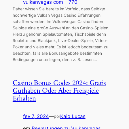
vulkanvegas com – 770
Daher wissen Sie bereits im Vorfeld, dass Selbige
hochwertige Vulkan Vegas Casino Erfahrungen
schaffen werden. Im VulkanVegas Casino finden
Selbige eine große Auswahl an den Casino-Spielen.
Hierzu gehören Spielautomaten, Tischspiele denn
Roulette und Blackjack, Live-Dealer-Spiele, Video-
Poker und vieles mehr. Es ist jedoch bedeutsam zu
beachten, falls alle Bonusangebote bestimmten
Bedingungen unterliegen, denn z. B. Lesen…
Casino Bonus Codes 2024: Gratis
Guthaben Oder Aber Freispiele
Erhalten
fev 7, 2024
—
Kaio Lucas
por
em
Bewertungen zu Vulkanvegas