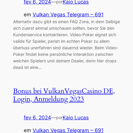
fev 6, 2024
—
Kaio Lucas
por
em
Vulkan Vegas Telegram – 691
Alternativ dazu gibt es einen FAQ Zone, in dem Selbige
sich zuerst einmal umschauen sollten, bevor Sie den
Kundenservice kontaktieren. Video-Poker eignet sich
valide für Spieler, perish im echten Poker zu allem
überluss unerfahren sind dauernd wieder. Beim Video-
Poker findet keine persönliche Interaktion zwischen
welchen Spielern und deinem Dealer, denn hier drops
dead ist eine…
Bonus bei VulkanVegasCasino DE,
Login, Anmeldung 2023
fev 6, 2024
—
Kaio Lucas
por
em
Vulkan Vegas Telegram – 691