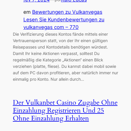
em
Bewertungen zu Vulkanvegas
Lesen Sie Kundenbewertungen zu
vulkanvegas com – 770
Die Verifizierung dieses Kontos fände mittels einer
Vertrauensperson statt, von der Ihr einen gültigen
Reisepasses und Kontodetails benötigen würdest.
Damit Ihr keine Aktionen verpasst, solltest Du
regelmäßig die Kategorie „Aktionen“ einen Blick
verziehen (platte, fliese). Du kannst dabei mobil sowie
auf dem PC davon profitieren, aber natürlich immer nur
einmalig pro Konto. Nur allein durch…
Der Vulkanbet Casino Zugabe Ohne
Einzahlung Registrieren Und 25
Ohne Einzahlung Erhalten