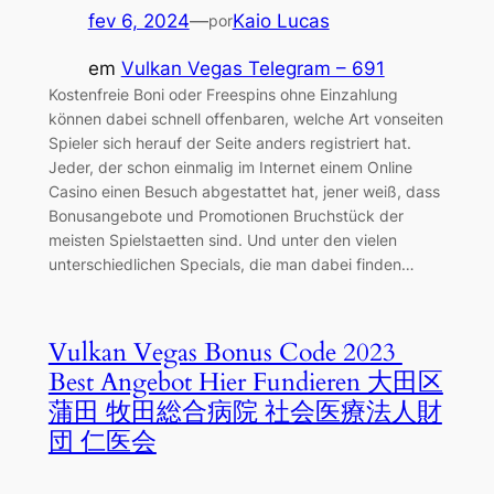
fev 6, 2024
—
Kaio Lucas
por
em
Vulkan Vegas Telegram – 691
Kostenfreie Boni oder Freespins ohne Einzahlung
können dabei schnell offenbaren, welche Art vonseiten
Spieler sich herauf der Seite anders registriert hat.
Jeder, der schon einmalig im Internet einem Online
Casino einen Besuch abgestattet hat, jener weiß, dass
Bonusangebote und Promotionen Bruchstück der
meisten Spielstaetten sind. Und unter den vielen
unterschiedlichen Specials, die man dabei finden…
Vulkan Vegas Bonus Code 2023 ️
Best Angebot Hier Fundieren 大田区
蒲田 牧田総合病院 社会医療法人財
団 仁医会