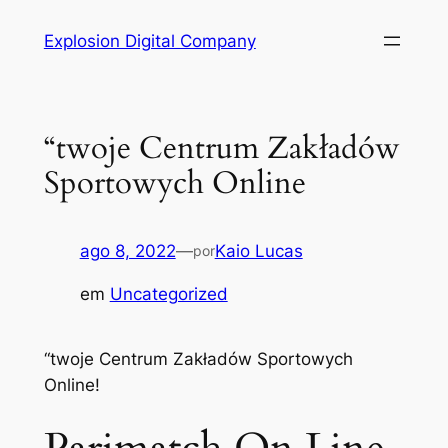
Pular
Explosion Digital Company
para
o
conteúdo
“twoje Centrum Zakładów
Sportowych Online
ago 8, 2022
—
Kaio Lucas
por
em
Uncategorized
“twoje Centrum Zakładów Sportowych
Online!