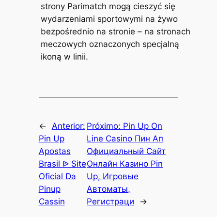
strony Parimatch mogą cieszyć się
wydarzeniami sportowymi na żywo
bezpośrednio na stronie – na stronach
meczowych oznaczonych specjalną
ikoną w linii.
←
Anterior:
Próximo:
Pin Up On
Pin Up
Line Casino Пин Ап
Apostas
Официальный Сайт
Brasil ᐉ Site
Онлайн Казино Pin
Oficial Da
Up, Игровые
Pinup
Автоматы,
Cassin
Регистраци
→