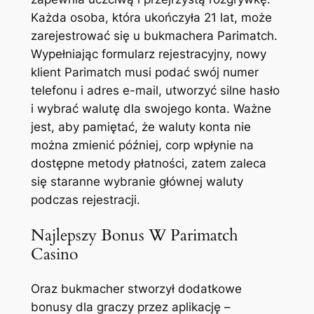
Każda osoba, która ukończyła 21 lat, może
zarejestrować się u bukmachera Parimatch.
Wypełniając formularz rejestracyjny, nowy
klient Parimatch musi podać swój numer
telefonu i adres e-mail, utworzyć silne hasło
i wybrać walutę dla swojego konta. Ważne
jest, aby pamiętać, że waluty konta nie
można zmienić później, corp wpłynie na
dostępne metody płatności, zatem zaleca
się staranne wybranie głównej waluty
podczas rejestracji.
Najlepszy Bonus W Parimatch
Casino
Oraz bukmacher stworzył dodatkowe
bonusy dla graczy przez aplikację –