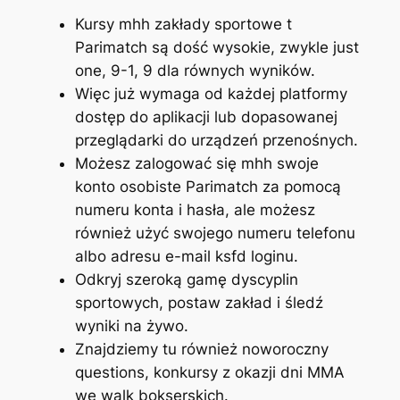
Kursy mhh zakłady sportowe t
Parimatch są dość wysokie, zwykle just
one, 9-1, 9 dla równych wyników.
Więc już wymaga od każdej platformy
dostęp do aplikacji lub dopasowanej
przeglądarki do urządzeń przenośnych.
Możesz zalogować się mhh swoje
konto osobiste Parimatch za pomocą
numeru konta i hasła, ale możesz
również użyć swojego numeru telefonu
albo adresu e-mail ksfd loginu.
Odkryj szeroką gamę dyscyplin
sportowych, postaw zakład i śledź
wyniki na żywo.
Znajdziemy tu również noworoczny
questions, konkursy z okazji dni MMA
we walk bokserskich.