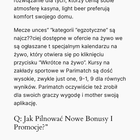
rozwiązanie dla tych, którzy cenią sobie
atmosferę kasyna, light beer preferują
komfort swojego domu.
Mecze unces” “kategorii “egzotyczne” są
najcz??ciej dostępne w ofercie na żywo we
są ogłaszane t specjalnym kalendarzu na
żywo, który otwiera się po kliknięciu
przycisku “Wkrótce na żywo”. Kursy na
zakłady sportowe w Parimatch są dość
wysokie, zwykle just one, 9-1, 9 dla równych
wyników. Parimatch oczywiście też zrobił
dla swoich graczy wygodę i mother swoją
aplikację.
Q: Jak Pilnować Nowe Bonusy I
Promocje?”