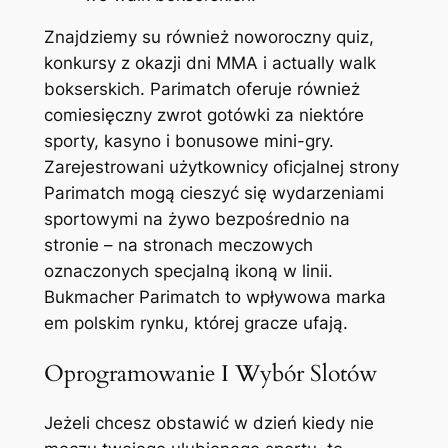
Znajdziemy su również noworoczny quiz,
konkursy z okazji dni MMA i actually walk
bokserskich. Parimatch oferuje również
comiesięczny zwrot gotówki za niektóre
sporty, kasyno i bonusowe mini-gry.
Zarejestrowani użytkownicy oficjalnej strony
Parimatch mogą cieszyć się wydarzeniami
sportowymi na żywo bezpośrednio na
stronie – na stronach meczowych
oznaczonych specjalną ikoną w linii.
Bukmacher Parimatch to wpływowa marka
em polskim rynku, której gracze ufają.
Oprogramowanie I Wybór Slotów
Jeżeli chcesz obstawić w dzień kiedy nie