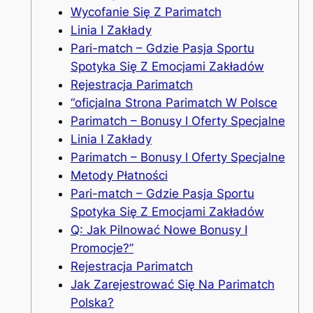
Wycofanie Się Z Parimatch
Linia I Zakłady
Pari-match – Gdzie Pasja Sportu
Spotyka Się Z Emocjami Zakładów
Rejestracja Parimatch
“oficjalna Strona Parimatch W Polsce
Parimatch – Bonusy I Oferty Specjalne
Linia I Zakłady
Parimatch – Bonusy I Oferty Specjalne
Metody Płatności
Pari-match – Gdzie Pasja Sportu
Spotyka Się Z Emocjami Zakładów
Q: Jak Pilnować Nowe Bonusy I
Promocje?”
Rejestracja Parimatch
Jak Zarejestrować Się Na Parimatch
Polska?