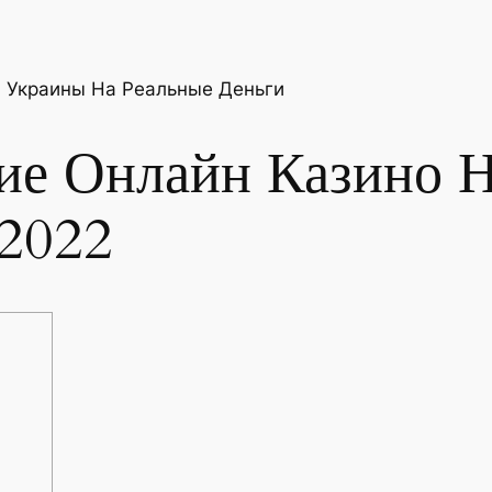
И Украины На Реальные Деньги
ие Онлайн Казино Н
2022