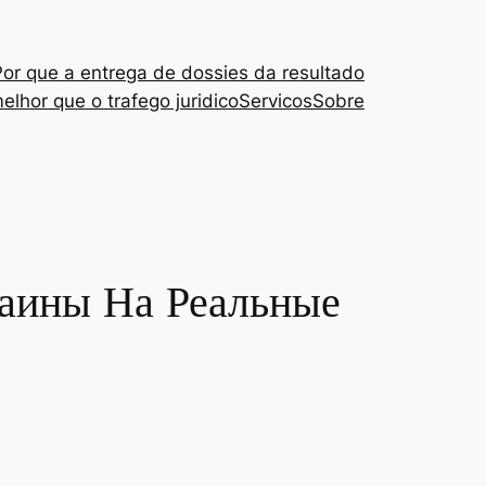
Por que a entrega de dossies da resultado
lhor que o trafego juridico
Servicos
Sobre
раины На Реальные