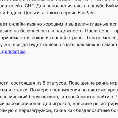
ователей с СНГ. Для пополнения счета в клубе Буй
 и Яндекс Деньги, а также сервис EcoPayz.
лает онлайн-казино хорошим и выделим главные асп
азино на безопасность и надежность. Наша цель – 
 принимают игроков из вашей страны. Тем не менее,
у же, всегда будет полезно знать, как можно самос
с депозитом
.
ости, состоящая из 8 статусов. Повышение ранга игр
иты и ставки. По мере продвижения по системе уро
лассический бонус казино, который можно найти в 
ый зарезервирован для игроков, впервые регистрир
ямую с перезагрузкой, такие как бездепозитные бо