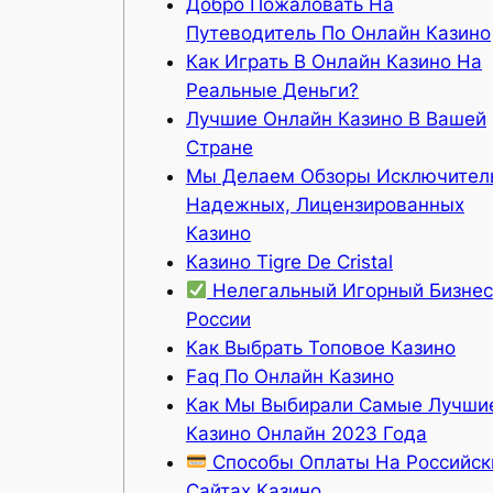
Добро Пожаловать На
Путеводитель По Онлайн Казино
Как Играть В Онлайн Казино На
Реальные Деньги?
Лучшие Онлайн Казино В Вашей
Стране
Мы Делаем Обзоры Исключител
Надежных, Лицензированных
Казино
Казино Tigre De Cristal
Нелегальный Игорный Бизнес
России
Как Выбрать Топовое Казино
Faq По Онлайн Казино
Как Мы Выбирали Самые Лучши
Казино Онлайн 2023 Года
Способы Оплаты На Российск
Сайтах Казино