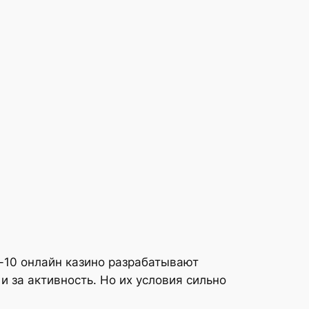
-10 онлайн казино разрабатывают
 за активность. Но их условия сильно