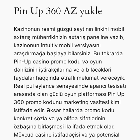
Pin Up 360 AZ yukle
Kazinonun rəsmi güzgü saytının linkini mobil
axtarış mühərrikinizin axtarış panelinə yazıb,
kazinonun intuitiv mobil versiyasını
araşdırmağa başlaya bilərsiniz. Bu təkrarda
Pin-Up casino promo kodu və oyun
dəhlizinin iştirakçılarına verə biləcəkləri
faydalar haqqında ətraflı məlumat verəcəyik.
Real pul əyləncə sənayesində aparıcı təsisatı
arasında olan güclü oyun platforması Pin Up
360 promo kodunu marketinq vasitəsi kimi
istifadə edir. Əksər hallarda promo kodu
konkret sözlə və ya əlifba sifətlərinin
özbaşına birləşməsi ilə ifadə etmək olar.
Mövcud casino istifadəçisi və ya potensial