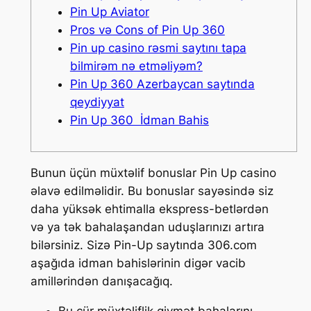
Pin Up Aviator
Pros və Cons of Pin Up 360
Pin up casino rəsmi saytını tapa
bilmirəm nə etməliyəm?
Pin Up 360 Azerbaycan saytında
qeydiyyat
Pin Up 360 İdman Bahis
Bunun üçün müxtəlif bonuslar Pin Up casino
əlavə edilməlidir. Bu bonuslar sayəsində siz
daha yüksək ehtimalla ekspress-betlərdən
və ya tək bahalaşandan uduşlarınızı artıra
bilərsiniz. Sizə Pin-Up saytında 306.com
aşağıda idman bahislərinin digər vacib
amillərindən danışacağıq.
Bu cür müxtəliflik qiymət bahalarını