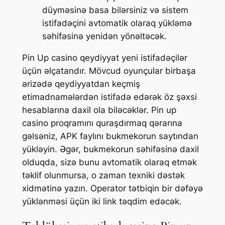
düyməsinə basa bilərsiniz və sistem
istifadəçini avtomatik olaraq yükləmə
səhifəsinə yenidən yönəltəcək.
Pin Up casino qeydiyyat yeni istifadəçilər
üçün əlçatandır. Mövcud oyunçular birbaşa
ərizədə qeydiyyatdan keçmiş
etimadnamələrdən istifadə edərək öz şəxsi
hesablarına daxil ola biləcəklər. Pin up
casino proqramını quraşdırmaq qərarına
gəlsəniz, APK faylını bukmekorun saytından
yükləyin. Əgər, bukmekorun səhifəsinə daxil
olduqda, sizə bunu avtomatik olaraq etmək
təklif olunmursa, o zaman texniki dəstək
xidmətinə yazın. Operator tətbiqin bir dəfəyə
yüklənməsi üçün iki link təqdim edəcək.