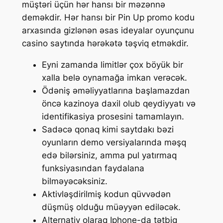
müştəri üçün hər hansı bir məzənnə
deməkdir. Hər hansı bir Pin Up promo kodu
arxasında gizlənən əsas ideyalar oyunçunu
casino saytında hərəkətə təşviq etməkdir.
Eyni zamanda limitlər çox böyük bir
xalla belə oynamağa imkan verəcək.
Ödəniş əməliyyatlarına başlamazdan
öncə kazinoya daxil olub qeydiyyatı və
identifikasiya prosesini tamamlayın.
Sadəcə qonaq kimi saytdakı bəzi
oyunların demo versiyalarında məşq
edə bilərsiniz, amma pul yatırmaq
funksiyasından faydalana
bilməyəcəksiniz.
Aktivləşdirilmiş kodun qüvvədən
düşmüş olduğu müəyyən ediləcək.
Alternativ olaraq Iphone-da tətbiq