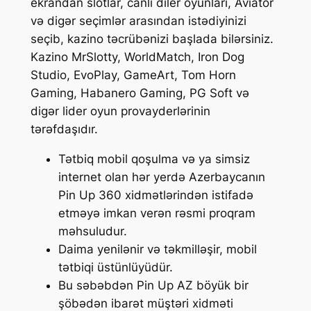
ekrandan slotlar, canlı diler oyunları, Aviator
və digər seçimlər arasından istədiyinizi
seçib, kazino təcrübənizi başlada bilərsiniz.
Kazino MrSlotty, WorldMatch, Iron Dog
Studio, EvoPlay, GameArt, Tom Horn
Gaming, Habanero Gaming, PG Soft və
digər lider oyun provayderlərinin
tərəfdaşıdır.
Tətbiq mobil qoşulma və ya simsiz
internet olan hər yerdə Azerbaycanın
Pin Up 360 xidmətlərindən istifadə
etməyə imkan verən rəsmi proqram
məhsuludur.
Daima yenilənir və təkmilləşir, mobil
tətbiqi üstünlüyüdür.
Bu səbəbdən Pin Up AZ böyük bir
şöbədən ibarət müştəri xidməti