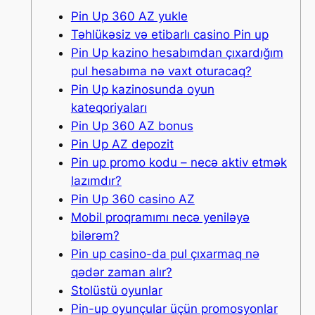
Pin Up 360 AZ yukle
Təhlükəsiz və etibarlı casino Pin up
Pin Up kazino hesabımdan çıxardığım
pul hesabıma nə vaxt oturacaq?
Pin Up kazinosunda oyun
kateqoriyaları
Pin Up 360 AZ bonus
Pin Up AZ depozit
Pin up promo kodu – necə aktiv etmək
lazımdır?
Pin Up 360 casino AZ
Mobil proqramımı necə yeniləyə
bilərəm?
Pin up casino-da pul çıxarmaq nə
qədər zaman alır?
Stolüstü oyunlar
Pin-up oyunçular üçün promosyonlar