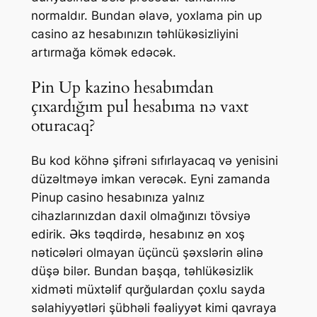
normaldır. Bundan əlavə, yoxlama pin up
casino az hesabınızın təhlükəsizliyini
artırmağa kömək edəcək.
Pin Up kazino hesabımdan
çıxardığım pul hesabıma nə vaxt
oturacaq?
Bu kod köhnə şifrəni sıfırlayacaq və yenisini
düzəltməyə imkan verəcək. Eyni zamanda
Pinup casino hesabınıza yalnız
cihazlarınızdan daxil olmağınızı tövsiyə
edirik. Əks təqdirdə, hesabınız ən xoş
nəticələri olmayan üçüncü şəxslərin əlinə
düşə bilər. Bundan başqa, təhlükəsizlik
xidməti müxtəlif qurğulardan çoxlu sayda
səlahiyyətləri şübhəli fəaliyyət kimi qavraya