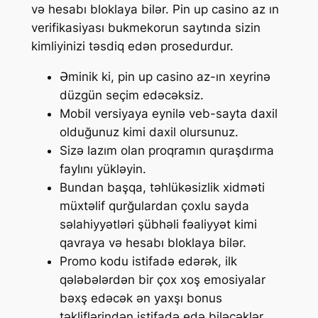
və hesabı bloklaya bilər. Pin up casino az ın
verifikasiyası bukmekorun saytında sizin
kimliyinizi təsdiq edən prosedurdur.
Əminik ki, pin up casino az-ın xeyrinə
düzgün seçim edəcəksiz.
Mobil versiyaya eynilə veb-sayta daxil
olduğunuz kimi daxil olursunuz.
Sizə lazım olan proqramın quraşdırma
faylını yükləyin.
Bundan başqa, təhlükəsizlik xidməti
müxtəlif qurğulardan çoxlu sayda
səlahiyyətləri şübhəli fəaliyyət kimi
qavraya və hesabı bloklaya bilər.
Promo kodu istifadə edərək, ilk
qələbələrdən bir çox xoş emosiyalar
bəxş edəcək ən yaxşı bonus
təkliflərindən istifadə edə biləcəklər.