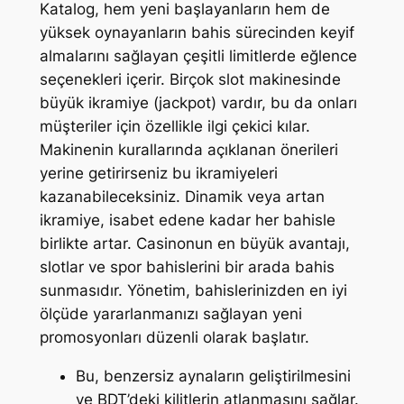
Katalog, hem yeni başlayanların hem de
yüksek oynayanların bahis sürecinden keyif
almalarını sağlayan çeşitli limitlerde eğlence
seçenekleri içerir. Birçok slot makinesinde
büyük ikramiye (jackpot) vardır, bu da onları
müşteriler için özellikle ilgi çekici kılar.
Makinenin kurallarında açıklanan önerileri
yerine getirirseniz bu ikramiyeleri
kazanabileceksiniz. Dinamik veya artan
ikramiye, isabet edene kadar her bahisle
birlikte artar. Casinonun en büyük avantajı,
slotlar ve spor bahislerini bir arada bahis
sunmasıdır. Yönetim, bahislerinizden en iyi
ölçüde yararlanmanızı sağlayan yeni
promosyonları düzenli olarak başlatır.
Bu, benzersiz aynaların geliştirilmesini
ve BDT’deki kilitlerin atlanmasını sağlar.