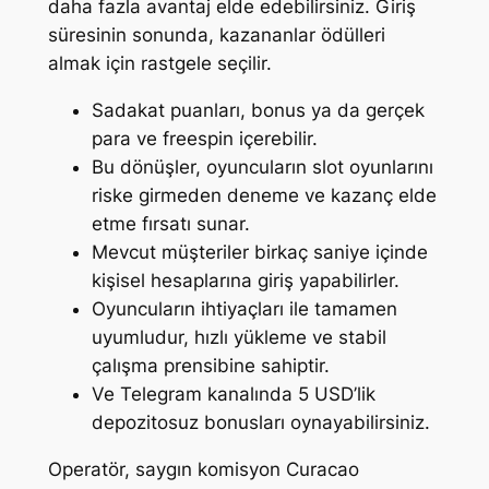
daha fazla avantaj elde edebilirsiniz. Giriş
süresinin sonunda, kazananlar ödülleri
almak için rastgele seçilir.
Sadakat puanları, bonus ya da gerçek
para ve freespin içerebilir.
Bu dönüşler, oyuncuların slot oyunlarını
riske girmeden deneme ve kazanç elde
etme fırsatı sunar.
Mevcut müşteriler birkaç saniye içinde
kişisel hesaplarına giriş yapabilirler.
Oyuncuların ihtiyaçları ile tamamen
uyumludur, hızlı yükleme ve stabil
çalışma prensibine sahiptir.
Ve Telegram kanalında 5 USD’lik
depozitosuz bonusları oynayabilirsiniz.
Operatör, saygın komisyon Curacao