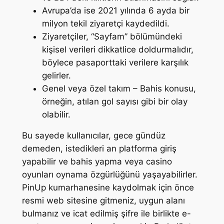
Avrupa’da ise 2021 yılında 6 ayda bir
milyon tekil ziyaretçi kaydedildi.
Ziyaretçiler, “Sayfam” bölümündeki
kişisel verileri dikkatlice doldurmalıdır,
böylece pasaporttaki verilere karşılık
gelirler.
Genel veya özel takım – Bahis konusu,
örneğin, atılan gol sayısı gibi bir olay
olabilir.
Bu sayede kullanıcılar, gece gündüz
demeden, istedikleri an platforma giriş
yapabilir ve bahis yapma veya casino
oyunları oynama özgürlüğünü yaşayabilirler.
PinUp kumarhanesine kaydolmak için önce
resmi web sitesine gitmeniz, uygun alanı
bulmanız ve icat edilmiş şifre ile birlikte e-