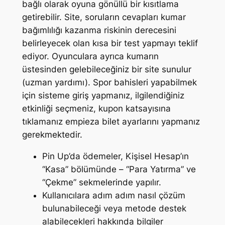
bağlı olarak oyuna gönüllü bir kısıtlama
getirebilir. Site, soruların cevapları kumar
bağımlılığı kazanma riskinin derecesini
belirleyecek olan kısa bir test yapmayı teklif
ediyor. Oyunculara ayrıca kumarın
üstesinden gelebileceğiniz bir site sunulur
(uzman yardımı). Spor bahisleri yapabilmek
için sisteme giriş yapmanız, ilgilendiğiniz
etkinliği seçmeniz, kupon katsayısına
tıklamanız empieza bilet ayarlarını yapmanız
gerekmektedir.
Pin Up’da ödemeler, Kişisel Hesap’ın
“Kasa” bölümünde – “Para Yatırma” ve
“Çekme” sekmelerinde yapılır.
Kullanıcılara adım adım nasıl çözüm
bulunabileceği veya metode destek
alabilecekleri hakkında bilgiler