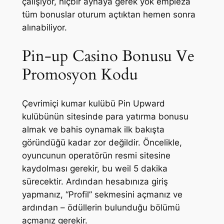
çalışıyor, hiçbir aynaya gerek yok empieza
tüm bonuslar oturum açtıktan hemen sonra
alınabiliyor.
Pin-up Casino Bonusu Ve
Promosyon Kodu
Çevrimiçi kumar kulübü Pin Upward
kulübünün sitesinde para yatırma bonusu
almak ve bahis oynamak ilk bakışta
göründüğü kadar zor değildir. Öncelikle,
oyuncunun operatörün resmi sitesine
kaydolması gerekir, bu weil 5 dakika
sürecektir. Ardından hesabınıza giriş
yapmanız, “Profil” sekmesini açmanız ve
ardından – ödüllerin bulunduğu bölümü
açmanız gerekir.