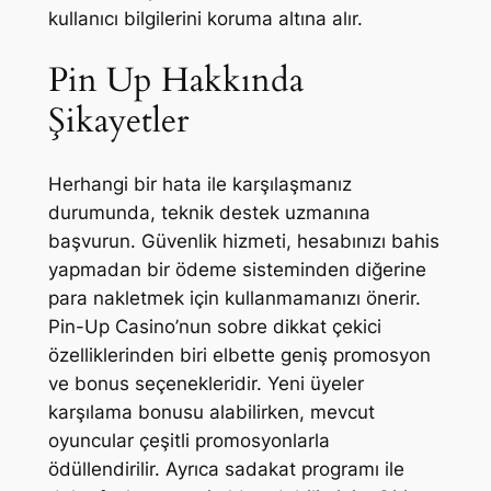
kullanıcı bilgilerini koruma altına alır.
Pin Up Hakkında
Şikayetler
Herhangi bir hata ile karşılaşmanız
durumunda, teknik destek uzmanına
başvurun. Güvenlik hizmeti, hesabınızı bahis
yapmadan bir ödeme sisteminden diğerine
para nakletmek için kullanmamanızı önerir.
Pin-Up Casino’nun sobre dikkat çekici
özelliklerinden biri elbette geniş promosyon
ve bonus seçenekleridir. Yeni üyeler
karşılama bonusu alabilirken, mevcut
oyuncular çeşitli promosyonlarla
ödüllendirilir. Ayrıca sadakat programı ile