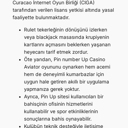
Curacao İnternet Oyun Birliği (CIGA)
tarafından verilen lisans yetkisi altında yasal
faaliyette bulunmaktadır.
Rulet tekerleğinin dönüşünü izlerken
veya blackjack masasında krupiyenin
kartlarını açmasını beklerken yaşanan
heyecanı tarif etmek zordur.
Öte yandan, Pin number Up Casino
Aviator oyununu oynarken hem acemi
hem de deneyimli kumarbazlar için
uygun hale getiren akıllı bir uygulama
yapmanıza gerek yoktur.
Ayrıca, Pin Up sitesi kullanıcıları bir
bahisçinin ofisinin hizmetlerini
kullanabilir ve spor etkinliklerinin
sonuçlarına bahis oynayabilir.
Kulübün teknik desteğiyle iletişime