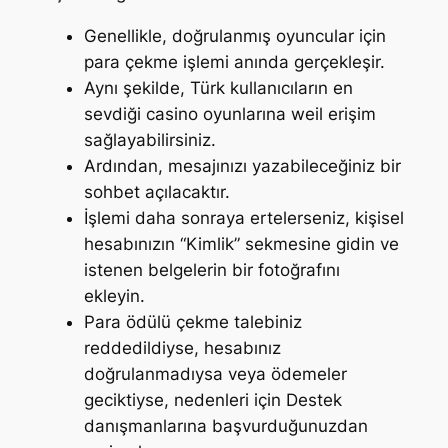
Genellikle, doğrulanmış oyuncular için
para çekme işlemi anında gerçekleşir.
Aynı şekilde, Türk kullanıcıların en
sevdiği casino oyunlarına weil erişim
sağlayabilirsiniz.
Ardından, mesajınızı yazabileceğiniz bir
sohbet açılacaktır.
İşlemi daha sonraya ertelerseniz, kişisel
hesabınızın “Kimlik” sekmesine gidin ve
istenen belgelerin bir fotoğrafını
ekleyin.
Para ödülü çekme talebiniz
reddedildiyse, hesabınız
doğrulanmadıysa veya ödemeler
geciktiyse, nedenleri için Destek
danışmanlarına başvurduğunuzdan