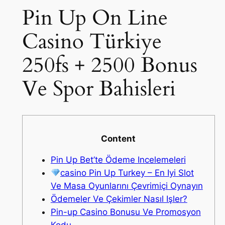
Pin Up On Line
Casino Türkiye
250fs + 2500 Bonus
Ve Spor Bahisleri
Content
Pin Up Bet’te Ödeme Incelemeleri
casino Pin Up Turkey – En Iyi Slot
Ve Masa Oyunlarını Çevrimiçi Oynayın
Ödemeler Ve Çekimler Nasıl Işler?
Pin-up Casino Bonusu Ve Promosyon