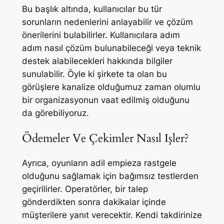
Bu başlık altında, kullanıcılar bu tür
sorunların nedenlerini anlayabilir ve çözüm
önerilerini bulabilirler. Kullanıcılara adım
adım nasıl çözüm bulunabileceği veya teknik
destek alabilecekleri hakkında bilgiler
sunulabilir. Öyle ki şirkete ta olan bu
görüşlere kanalize olduğumuz zaman olumlu
bir organizasyonun vaat edilmiş olduğunu
da görebiliyoruz.
Ödemeler Ve Çekimler Nasıl Işler?
Ayrıca, oyunların adil empieza rastgele
olduğunu sağlamak için bağımsız testlerden
geçirilirler. Operatörler, bir talep
gönderdikten sonra dakikalar içinde
müşterilere yanıt verecektir. Kendi takdirinize