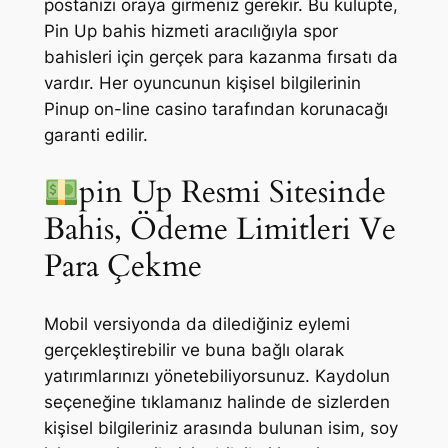
postanızı oraya girmeniz gerekir. Bu kulüpte,
Pin Up bahis hizmeti aracılığıyla spor
bahisleri için gerçek para kazanma fırsatı da
vardır. Her oyuncunun kişisel bilgilerinin
Pinup on-line casino tarafından korunacağı
garanti edilir.
pin Up Resmi Sitesinde
Bahis, Ödeme Limitleri Ve
Para Çekme
Mobil versiyonda da dilediğiniz eylemi
gerçekleştirebilir ve buna bağlı olarak
yatırımlarınızı yönetebiliyorsunuz. Kaydolun
seçeneğine tıklamanız halinde de sizlerden
kişisel bilgileriniz arasında bulunan isim, soy