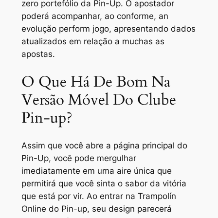
zero portefólio da Pin-Up. O apostador
poderá acompanhar, ao conforme, an
evolução perform jogo, apresentando dados
atualizados em relação a muchas as
apostas.
O Que Há De Bom Na
Versão Móvel Do Clube
Pin-up?
Assim que você abre a página principal do
Pin-Up, você pode mergulhar
imediatamente em uma aire única que
permitirá que você sinta o sabor da vitória
que está por vir. Ao entrar na Trampolín
Online do Pin-up, seu design parecerá