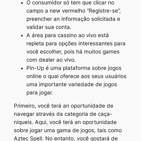
O consumidor só tem que clicar no
campo a new vermelho “Registre-se”,
preencher an informação solicitada e
validar sua conta.
A área para cassino ao vivo está
repleta para opções interessantes para
você escolher, pois há muitos games
com dealer ao vivo.
Pin-Up é uma plataforma sobre jogos
online o qual oferece aos seus usuários
uma importante variedade de jogos
para jogar.
Primeiro, você terá an oportunidade de
navegar através da categoria de caça-
níqueis. Aqui, você terá an oportunidade
sobre jogar uma gama de jogos, tais como
Aztec Spell. No entanto, você gostará de