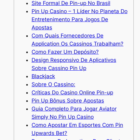
Site Formal De Pin-up No Brasil
Pin Up Casino – 1 Líder No Planeta Do
Entretenimento Para Jogos De
Apostas
Com Quais Fornecedores De
Application Os Cassinos Trabalham?
Como Fazer Um Depósito?
Design Responsivo De Aplicativos
Sobre Cassino Pin Up
Blackjack
Sobre O Cassino:
Críticas Do Casino Online Pin-up
Pin Up Bônus Sobre Apostas
Guia Completo Para Jogar Aviator
Simply No Pin Up Casino
Como Apostar Em Esportes Com Pin
Upwards Bet?