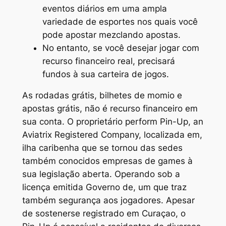
eventos diários em uma ampla
variedade de esportes nos quais você
pode apostar mezclando apostas.
No entanto, se você desejar jogar com
recurso financeiro real, precisará
fundos à sua carteira de jogos.
As rodadas grátis, bilhetes de momio e
apostas grátis, não é recurso financeiro em
sua conta. O proprietário perform Pin-Up, an
Aviatrix Registered Company, localizada em,
ilha caribenha que se tornou das sedes
também conocidos empresas de games à
sua legislação aberta. Operando sob a
licença emitida Governo de, um que traz
também segurança aos jogadores. Apesar
de sostenerse registrado em Curaçao, o