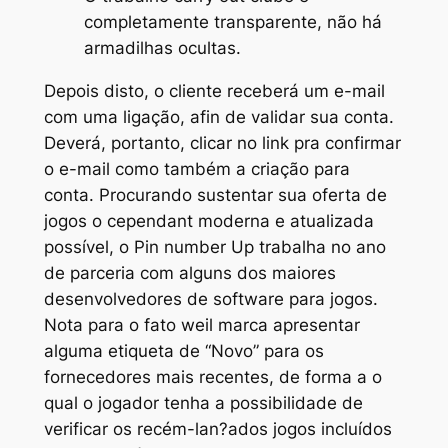
completamente transparente, não há
armadilhas ocultas.
Depois disto, o cliente receberá um e-mail
com uma ligação, afin de validar sua conta.
Deverá, portanto, clicar no link pra confirmar
o e-mail como também a criação para
conta. Procurando sustentar sua oferta de
jogos o cependant moderna e atualizada
possível, o Pin number Up trabalha no ano
de parceria com alguns dos maiores
desenvolvedores de software para jogos.
Nota para o fato weil marca apresentar
alguma etiqueta de “Novo” para os
fornecedores mais recentes, de forma a o
qual o jogador tenha a possibilidade de
verificar os recém-lan?ados jogos incluídos