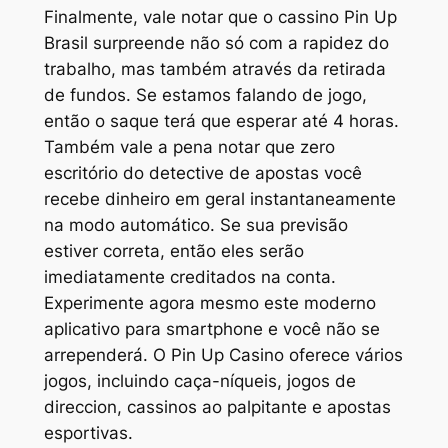
Finalmente, vale notar que o cassino Pin Up
Brasil surpreende não só com a rapidez do
trabalho, mas também através da retirada
de fundos. Se estamos falando de jogo,
então o saque terá que esperar até 4 horas.
Também vale a pena notar que zero
escritório do detective de apostas você
recebe dinheiro em geral instantaneamente
na modo automático. Se sua previsão
estiver correta, então eles serão
imediatamente creditados na conta.
Experimente agora mesmo este moderno
aplicativo para smartphone e você não se
arrependerá. O Pin Up Casino oferece vários
jogos, incluindo caça-níqueis, jogos de
direccion, cassinos ao palpitante e apostas
esportivas.