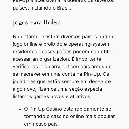
Pin-Up é acessível a residentes de diversos
países, incluindo o Brasil.
Jogos Para Roleta
No entanto, existem diversos países onde o
jogo online é proibido e operating-system
residentes desses países podem não obter
acessar an organizacion. É importante
verificar as leis carry out seu país antes de
se inscrever em uma conta na Pin-Up. Os
jogadores que estão sempre em desea de
algo novo, fizemos uma seção especial
listamos games novos e atrativos.
O Pin Up Casino está rapidamente se
tornando o cassino online mais popular
em nosso país.