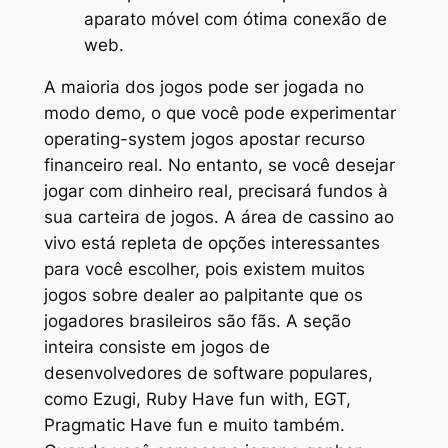
aparato móvel com ótima conexão de
web.
A maioria dos jogos pode ser jogada no
modo demo, o que você pode experimentar
operating-system jogos apostar recurso
financeiro real. No entanto, se você desejar
jogar com dinheiro real, precisará fundos à
sua carteira de jogos. A área de cassino ao
vivo está repleta de opções interessantes
para você escolher, pois existem muitos
jogos sobre dealer ao palpitante que os
jogadores brasileiros são fãs. A seção
inteira consiste em jogos de
desenvolvedores de software populares,
como Ezugi, Ruby Have fun with, EGT,
Pragmatic Have fun e muito também.