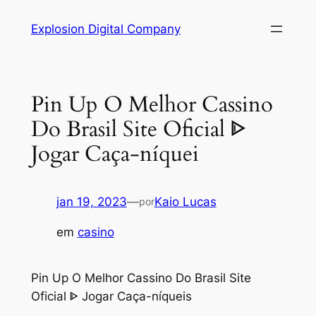
Pular
Explosion Digital Company
para
o
conteúdo
Pin Up O Melhor Cassino
Do Brasil Site Oficial ᐈ
Jogar Caça-níquei
jan 19, 2023
—
Kaio Lucas
por
em
casino
Pin Up O Melhor Cassino Do Brasil Site
Oficial ᐈ Jogar Caça-níqueis