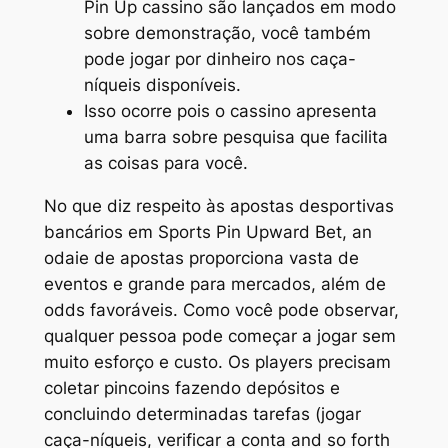
Pin Up cassino são lançados em modo
sobre demonstração, você também
pode jogar por dinheiro nos caça-
níqueis disponíveis.
Isso ocorre pois o cassino apresenta
uma barra sobre pesquisa que facilita
as coisas para você.
No que diz respeito às apostas desportivas
bancários em Sports Pin Upward Bet, an
odaie de apostas proporciona vasta de
eventos e grande para mercados, além de
odds favoráveis. Como você pode observar,
qualquer pessoa pode começar a jogar sem
muito esforço e custo. Os players precisam
coletar pincoins fazendo depósitos e
concluindo determinadas tarefas (jogar
caça-níqueis, verificar a conta and so forth