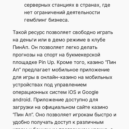
серверных станциях в странах, где
нет ограничений деятельности
гемблинг бизнеса.
Такой ресурс позволяет свободно играть
на деньги или в демо режиме в клубе
ПинАп. Он позволяет легко делать
прогнозы на спорт на букмекерской
площадке Pin Up. Кроме того, казино “Пин
Ап” предлагает мобильное приложение
для игры в онлайн-казино на мобильных
устройствах под управлением
операционных систем iOS и Google
android. Приложение доступно для
загрузки на официальном сайте казино
“Пин Ап”. Оно позволяет игрокам быстро и
удобно получать доступ к различным