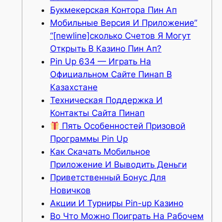
Букмекерская Контора Пин Ап
Мобильные Версия И Приложение”
“[newline]сколько Счетов Я Могут
Открыть В Казино Пин Ап?
Pin Up 634 — Играть На
Официальном Сайте Пинап В
Казахстане
Техническая Поддержка И
Контакты Сайта Пинап
Пять Особенностей Призовой
Программы Pin Up
Как Скачать Мобильное
Приложение И Выводить Деньги
Приветственный Бонус Для
Новичков
Акции И Турниры Pin-up Казино
Во Что Можно Поиграть На Рабочем