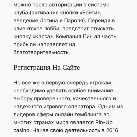
можно после авторизации в системе
клуба (активация кнопки «Войти»,
введение Логина и Пароля). Перейдя в
клиентское лобби, предстоит отыскать
кнопку «Касса». Компания Пин ап часть
прибыли направляет на
благотворительность.
Регистрация На Сайте
Но все же в первую очередь игрокам
необходимо уделять особое внимание
выбору проверенного, качественного и
надежного игрового оператора. Одним из
лидеров сферы онлайн гемблинга во
многих странах мира является Pin-Up
casino. Начав свою деятельность в 2016