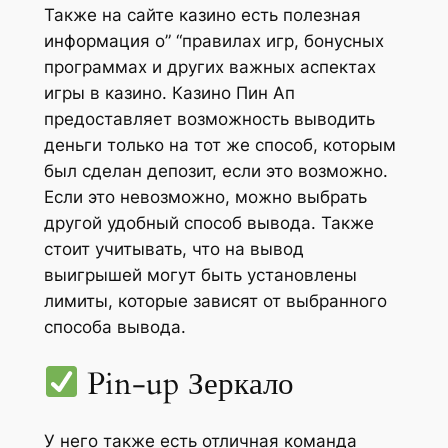
Также на сайте казино есть полезная
информация о” “правилах игр, бонусных
программах и других важных аспектах
игры в казино. Казино Пин Ап
предоставляет возможность выводить
деньги только на тот же способ, которым
был сделан депозит, если это возможно.
Если это невозможно, можно выбрать
другой удобный способ вывода. Также
стоит учитывать, что на вывод
выигрышей могут быть установлены
лимиты, которые зависят от выбранного
способа вывода.
Pin-up Зеркало
У него также есть отличная команда