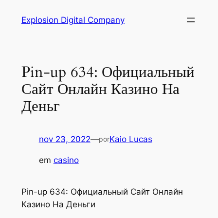
Pular
Explosion Digital Company
para
o
conteúdo
Pin-up 634: Официальный
Сайт Онлайн Казино На
Деньг
nov 23, 2022
—
Kaio Lucas
por
em
casino
Pin-up 634: Официальный Сайт Онлайн
Казино На Деньги