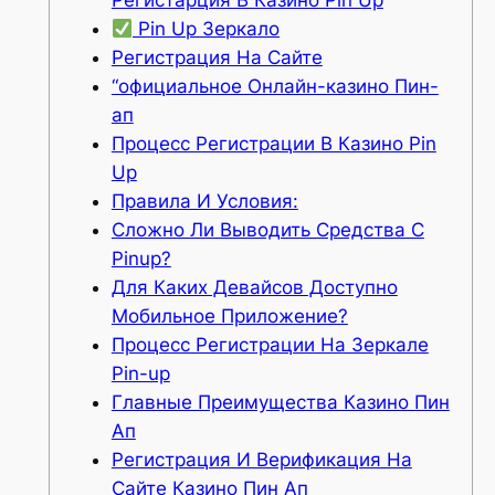
Регистарция В Казино Pin Up
Pin Up Зеркало
Регистрация На Сайте
“официальное Онлайн-казино Пин-
ап
Процесс Регистрации В Казино Pin
Up
Правила И Условия:
Сложно Ли Выводить Средства С
Pinup?
Для Каких Девайсов Доступно
Мобильное Приложение?
Процесс Регистрации На Зеркале
Pin-up
Главные Преимущества Казино Пин
Ап
Регистрация И Верификация На
Сайте Казино Пин Ап