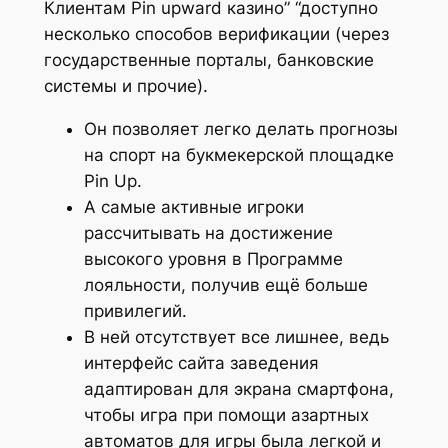
Клиентам Pin upward казино” “доступно
несколько способов верификации (через
государственные порталы, банковские
системы и прочие).
Он позволяет легко делать прогнозы
на спорт на букмекерской площадке
Pin Up.
А самые активные игроки
рассчитывать на достижение
высокого уровня в Программе
лояльности, получив ещё больше
привилегий.
В ней отсутствует все лишнее, ведь
интерфейс сайта заведения
адаптирован для экрана смартфона,
чтобы игра при помощи азартных
автоматов для игры была легкой и