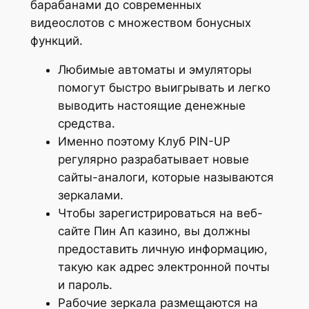
барабанами до современных
видеослотов с множеством бонусных
функций.
Любимые автоматы и эмуляторы
помогут быстро выигрывать и легко
выводить настоящие денежные
средства.
Именно поэтому Клуб PIN-UP
регулярно разрабатывает новые
сайты-аналоги, которые называются
зеркалами.
Чтобы зарегистрироваться на веб-
сайте Пин Ап казино, вы должны
предоставить личную информацию,
такую ​​как адрес электронной почты
и пароль.
Рабочие зеркала размещаются на