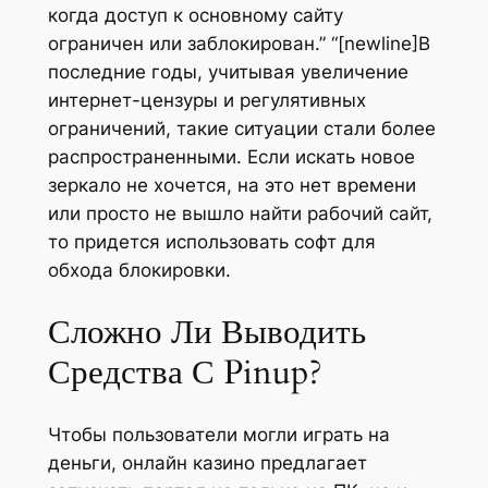
когда доступ к основному сайту
ограничен или заблокирован.” “[newline]В
последние годы, учитывая увеличение
интернет-цензуры и регулятивных
ограничений, такие ситуации стали более
распространенными. Если искать новое
зеркало не хочется, на это нет времени
или просто не вышло найти рабочий сайт,
то придется использовать софт для
обхода блокировки.
Сложно Ли Выводить
Средства С Pinup?
Чтобы пользователи могли играть на
деньги, онлайн казино предлагает