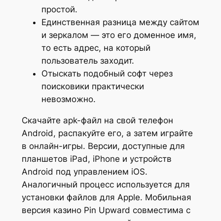
простой.
Единственная разница между сайтом
и зеркалом — это его доменное имя,
то есть адрес, на который
пользователь заходит.
Отыскать подобный софт через
поисковики практически
невозможно.
Скачайте apk-файл на свой телефон
Android, распакуйте его, а затем играйте
в онлайн-игры. Версии, доступные для
планшетов iPad, iPhone и устройств
Android под управлением iOS.
Аналогичный процесс используется для
установки файлов для Apple. Мобильная
версия казино Pin Upward совместима с