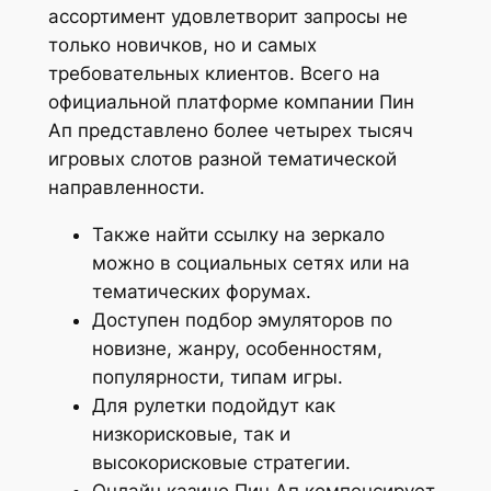
ассортимент удовлетворит запросы не
только новичков, но и самых
требовательных клиентов. Всего на
официальной платформе компании Пин
Ап представлено более четырех тысяч
игровых слотов разной тематической
направленности.
Также найти ссылку на зеркало
можно в социальных сетях или на
тематических форумах.
Доступен подбор эмуляторов по
новизне, жанру, особенностям,
популярности, типам игры.
Для рулетки подойдут как
низкорисковые, так и
высокорисковые стратегии.