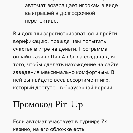
автомат возвращает игрокам в виде
выигрышей в долгосрочной
перспективе.
Вы должны зарегистрироваться и пройти
верификацию, прежде чем попытать
счастья в игре на деньги. Программа
онлайн казино Пин Ап была создана для
того, чтобы сделать нахождение на сайте
заведения максимально комфортным. В
ней вы найдете весь ассортимент игр,
который доступен в браузерной версии.
Промокод Pin Up
Если автомат участвует в турнире 7к
казино, на его обложке есть