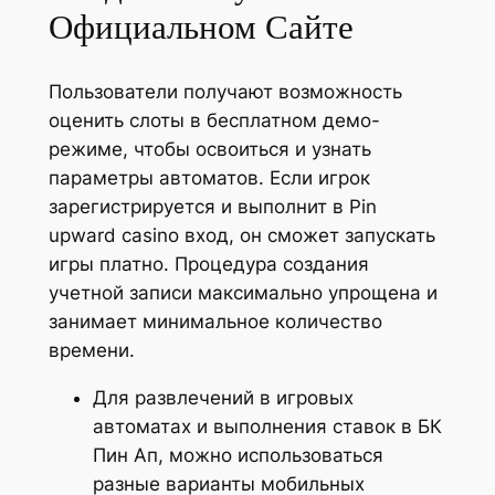
Официальном Сайте
Пользователи получают возможность
оценить слоты в бесплатном демо-
режиме, чтобы освоиться и узнать
параметры автоматов. Если игрок
зарегистрируется и выполнит в Pin
upward casino вход, он сможет запускать
игры платно. Процедура создания
учетной записи максимально упрощена и
занимает минимальное количество
времени.
Для развлечений в игровых
автоматах и выполнения ставок в БК
Пин Ап, можно использоваться
разные варианты мобильных