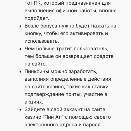
тот ПК, который предназначен для
выполнения офисной работы, вполне
подойдет.
Возле бонуса нужно будет нажать на
кнопку, чтобы его активировать и
использовать.
Чем больше тратит пользователь,
тем больше он возвращает средств
на сайте.
Пинкоины можно заработать,
выполняя определенные действия
на сайте казино, такие как ставки,
подтверждение почты, участие в
акциях.
Зайдите в свой аккаунт на сайте
казино “Пин Ап” с помощью своего
электронного адреса и пароля.