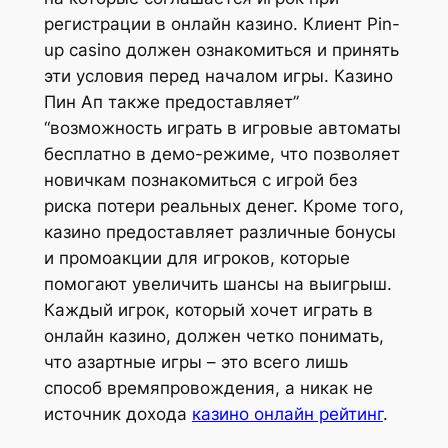
регистрации в онлайн казино. Клиент Pin-
up casino должен ознакомиться и принять
эти условия перед началом игры. Казино
Пин Ап также предоставляет”
“возможность играть в игровые автоматы
бесплатно в демо-режиме, что позволяет
новичкам познакомиться с игрой без
риска потери реальных денег. Кроме того,
казино предоставляет различные бонусы
и промоакции для игроков, которые
помогают увеличить шансы на выигрыш.
Каждый игрок, который хочет играть в
онлайн казино, должен четко понимать,
что азартные игры – это всего лишь
способ времяпровождения, а никак не
источник дохода
казино онлайн рейтинг
.