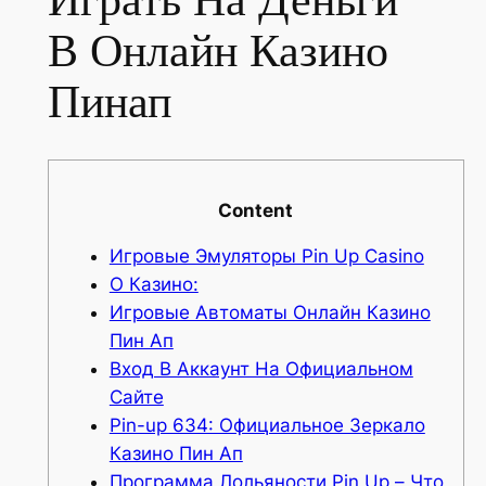
Играть На Деньги
В Онлайн Казино
Пинап
Content
Игровые Эмуляторы Pin Up Casino
О Казино:
Игровые Автоматы Онлайн Казино
Пин Ап
Вход В Аккаунт На Официальном
Сайте
Pin-up 634: Официальное Зеркало
Казино Пин Ап
Программа Лольяности Pin Up – Что