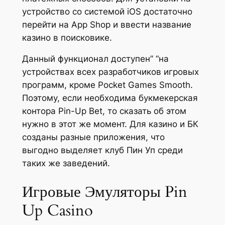
устройство со системой iOS достаточно
перейти на App Shop и ввести название
казино в поисковике.
Данный функционал доступен” “на
устройствах всех разработчиков игровых
программ, кроме Pocket Games Smooth.
Поэтому, если необходима букмекерская
контора Pin-Up Bet, то сказать об этом
нужно в этот же момент. Для казино и БК
созданы разные приложения, что
выгодно выделяет клуб Пин Уп среди
таких же заведений.
Игровые Эмуляторы Pin
Up Casino