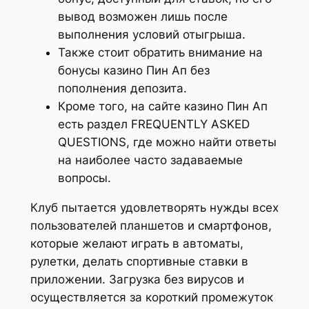
вывод возможен лишь после
выполнения условий отыгрыша.
Также стоит обратить внимание на
бонусы казино Пин Ап без
пополнения депозита.
Кроме того, на сайте казино Пин Ап
есть раздел FREQUENTLY ASKED
QUESTIONS, где можно найти ответы
на наиболее часто задаваемые
вопросы.
Клуб пытается удовлетворять нужды всех
пользователей планшетов и смартфонов,
которые желают играть в автоматы,
рулетки, делать спортивные ставки в
приложении. Загрузка без вирусов и
осуществляется за короткий промежуток