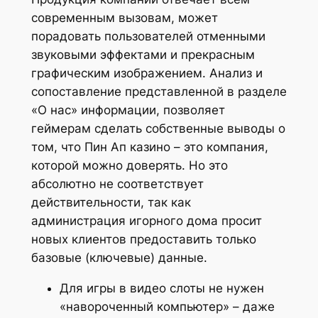
современным вызовам, может
порадовать пользователей отменными
звуковыми эффектами и прекрасным
графическим изображением. Анализ и
сопоставление представленной в разделе
«О нас» информации, позволяет
геймерам сделать собственные выводы о
том, что Пин Ап казино – это компания,
которой можно доверять. Но это
абсолютно не соответствует
действительности, так как
администрация игорного дома просит
новых клиентов предоставить только
базовые (ключевые) данные.
Для игры в видео слоты не нужен
«навороченный компьютер» – даже