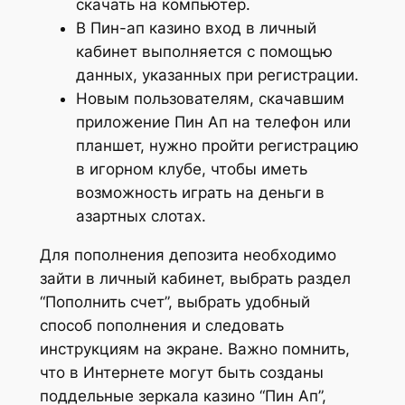
скачать на компьютер.
В Пин-ап казино вход в личный
кабинет выполняется с помощью
данных, указанных при регистрации.
Новым пользователям, скачавшим
приложение Пин Ап на телефон или
планшет, нужно пройти регистрацию
в игорном клубе, чтобы иметь
возможность играть на деньги в
азартных слотах.
Для пополнения депозита необходимо
зайти в личный кабинет, выбрать раздел
“Пополнить счет”, выбрать удобный
способ пополнения и следовать
инструкциям на экране. Важно помнить,
что в Интернете могут быть созданы
поддельные зеркала казино “Пин Ап”,