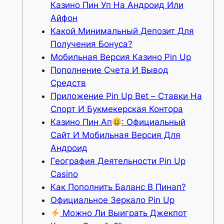
Казино Пин Уп На Андроид Или
Айфон
Какой Минимальный Депозит Для
Получения Бонуса?
Мобильная Версия Казино Pin Up
Пополнение Счета И Вывод
Средств
Приложение Pin Up Bet – Ставки На
Спорт И Букмекерская Контора
Казино Пин Ап
: Официальный
Сайт И Мобильная Версия Для
Андроид
География Деятельности Pin Up
Casino
Как Пополнить Баланс В Пинап?
Официальное Зеркало Pin Up
Можно Ли Выиграть Джекпот