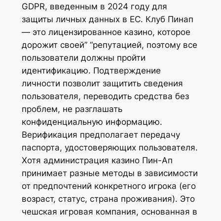
GDPR, введенным в 2024 году для
защиты личных данных в ЕС. Клуб Пинап
— это лицензированное казино, которое
дорожит своей” “репутацией, поэтому все
пользователи должны пройти
идентификацию. Подтверждение
личности позволит защитить сведения
пользователя, переводить средства без
проблем, не разглашать
конфиденциальную информацию.
Верификация предполагает передачу
паспорта, удостоверяющих пользователя.
Хотя администрация казино Пин-Ап
принимает разные методы в зависимости
от предпочтений конкретного игрока (его
возраст, статус, страна проживания). Это
чешская игровая компания, основанная в