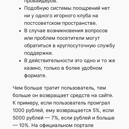
провайдеров.
Подобную системы поощрений нет
ни у одного игорного клуба на
постсоветском пространстве.
В случае возникновения вопросов
или проблем посетители могут
обратиться в круглосуточную службу
поддержки.
В действительности это одно и то же
казино, только в более удобном
формате.
Чем больше тратит пользователь, тем
больше он возвращает средств на сайте.
К примеру, если пользователь проиграл
1000 рублей, ему возвращается 5%, если
5000 рублей — 7%, если рублей и больше
— 10%. На официальном портале