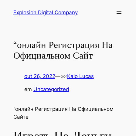
Pular
Explosion Digital Company
para
o
conteúdo
“онлайн Регистрация На
Официальном Сайт
out 26, 2022
—
Kaio Lucas
por
em
Uncategorized
“онлайн Регистрация На Официальном
Сайте