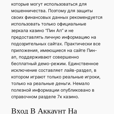
которые могут использоваться для
мошенничества. Поэтому для защиты
своих финансовых данных рекомендуется
использовать только официальные
зеркала казино “Пин Ап” и не
предоставлять личную информацию на
подозрительных сайтах. Практически все
приложения, имеющиеся на сайте Пин-
ап, поддерживают совершенно
бесплатный демо-режим. Единственное
исключение составляет лайв-раздел, в
котором играют только реальные игроки,
только на реальные деньги. Немало
полезной информации опубликовано в
справочном разделе 7к казино.
Вход В Аккаунт На