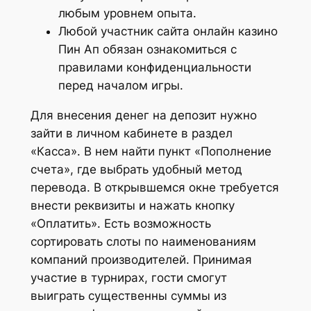
любым уровнем опыта.
Любой участник сайта онлайн казино
Пин Ап обязан ознакомиться с
правилами конфиденциальности
перед началом игры.
Для внесения денег на депозит нужно
зайти в личном кабинете в раздел
«Касса». В нем найти пункт «Пополнение
счета», где выбрать удобный метод
перевода. В открывшемся окне требуется
внести реквизиты и нажать кнопку
«Оплатить». Есть возможность
сортировать слоты по наименованиям
компаний производителей. Принимая
участие в турнирах, гости смогут
выиграть существенны суммы из