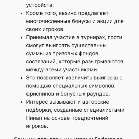
устройств.
Кроме того, казино предлагает
многочисленные бонусы и акции для
своих игроков.
Принимая участие в турнирах, гости
смогут выиграть существенны
суммы из призовых фондов
состязаний, которые разыгрываются
между всеми участниками.
Это позволяет увеличить выигрыш с
помощью специальных символов,
фриспинов и бонусных раундов.
Интерес вызывают и авторские
подборки, созданные специалистами
Пинап на основе предпочтений
игроков.