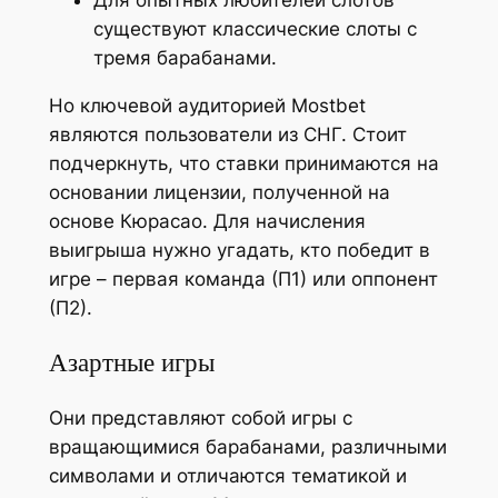
Для опытных любителей слотов
существуют классические слоты с
тремя барабанами.
Но ключевой аудиторией Mostbet
являются пользователи из СНГ. Стоит
подчеркнуть, что ставки принимаются на
основании лицензии, полученной на
основе Кюрасао. Для начисления
выигрыша нужно угадать, кто победит в
игре – первая команда (П1) или оппонент
(П2).
Азартные игры
Они представляют собой игры с
вращающимися барабанами, различными
символами и отличаются тематикой и