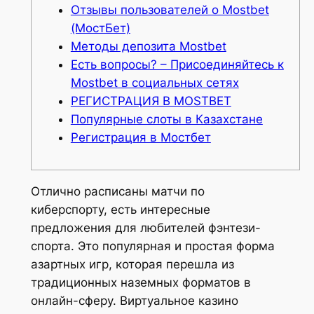
Отзывы пользователей о Mostbet
(МостБет)
Методы депозита Mostbet
Есть вопросы? – Присоединяйтесь к
Mostbet в социальных сетях
РЕГИСТРАЦИЯ В MOSTBET
Популярные слоты в Казахстане
Регистрация в Мостбет
Отлично расписаны матчи по
киберспорту, есть интересные
предложения для любителей фэнтези-
спорта. Это популярная и простая форма
азартных игр, которая перешла из
традиционных наземных форматов в
онлайн-сферу. Виртуальное казино