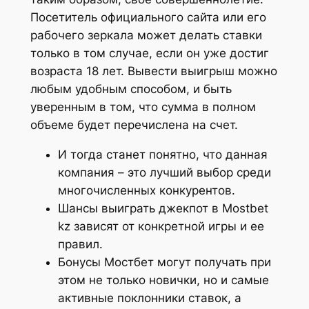
Посетитель официального сайта или его
рабочего зеркала может делать ставки
только в том случае, если он уже достиг
возраста 18 лет. Вывести выигрыш можно
любым удобным способом, и быть
уверенным в том, что сумма в полном
объеме будет перечислена на счет.
И тогда станет понятно, что данная
компания – это лучший выбор среди
многочисленных конкурентов.
Шансы выиграть джекпот в Mostbet
kz зависят от конкретной игры и ее
правил.
Бонусы Мостбет могут получать при
этом не только новички, но и самые
активные поклонники ставок, а