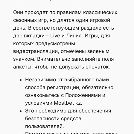
Они проходят по правилам классических
сезонных игр, но длятся один игровой
день. В соответствующем разделе есть
две вкладки – Live и Линия. Игры, для
которых предусмотрены
видеотрансляции, отмечены зеленым
значком. Внимательно заполняйте поля
анкеты, чтобы не допускать опечаток.
Независимо от выбранного вами
способа регистрации, обязательно
ознакомьтесь с Положениями и
условиями Mostbet kz.
Это необходимо для обеспечения
безопасности средств
пользователей.
Помимо платных ивентов, доступны