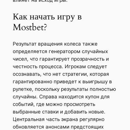
Как начать игру в
Mostbet?
Результат вращения колеса также
определяется генератором случайных
чисел, что гарантирует прозрачность и
честность процесса. Игрокам следует
осознавать, что нет стратегии, которая
гарантированно приведет к выигрышу в
рулетке, поскольку результаты полностью
случайны. Справа находится купон для
событий, где можно просмотреть
выбранные ставки и добавить новые.
Центральная часть экрана регулярно
обновляется анонсами предстоящих