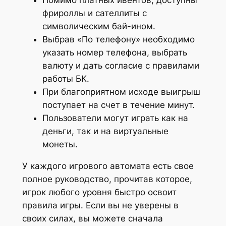
фрироллы и сателлиты с
символическим бай-ином.
Выбрав «По телефону» необходимо
указать номер телефона, выбрать
валюту и дать согласие с правилами
работы БК.
При благоприятном исходе выигрыш
поступает на счет в течение минут.
Пользователи могут играть как на
деньги, так и на виртуальные
монеты.
У каждого игрового автомата есть свое
полное руководство, прочитав которое,
игрок любого уровня быстро освоит
правила игры. Если вы не уверены в
своих силах, вы можете сначала