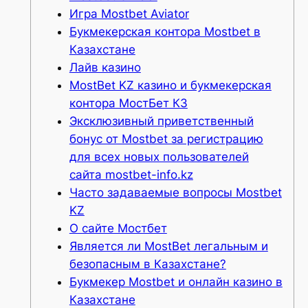
Игра Mostbet Aviator
Букмекерская контора Mostbet в
Казахстане
Лайв казино
MostBet KZ казино и букмекерская
контора МостБет КЗ
Эксклюзивный приветственный
бонус от Mostbet за регистрацию
для всех новых пользователей
сайта mostbet-info.kz
Часто задаваемые вопросы Mostbet
KZ
О сайте Мостбет
Является ли MostBet легальным и
безопасным в Казахстане?
Букмекер Mostbet и онлайн казино в
Казахстане