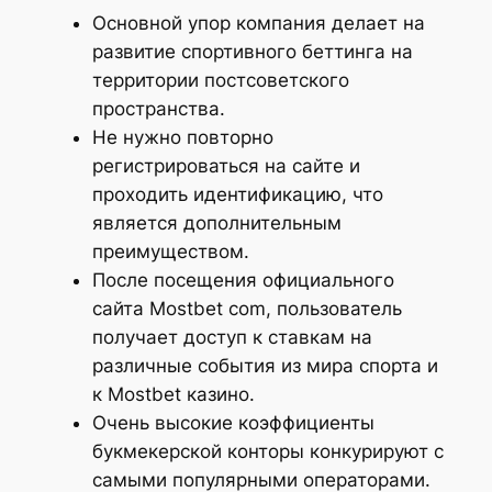
Основной упор компания делает на
развитие спортивного беттинга на
территории постсоветского
пространства.
Не нужно повторно
регистрироваться на сайте и
проходить идентификацию, что
является дополнительным
преимуществом.
После посещения официального
сайта Mostbet com, пользователь
получает доступ к ставкам на
различные события из мира спорта и
к Mostbet казино.
Очень высокие коэффициенты
букмекерской конторы конкурируют с
самыми популярными операторами.