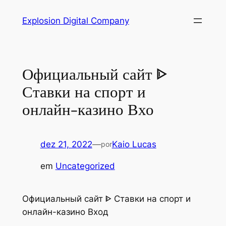
Pular
Explosion Digital Company
para
o
conteúdo
Официальный сайт ᐈ
Ставки на спорт и
онлайн-казино Вхо
dez 21, 2022
—
Kaio Lucas
por
em
Uncategorized
Официальный сайт ᐈ Ставки на спорт и
онлайн-казино Вход