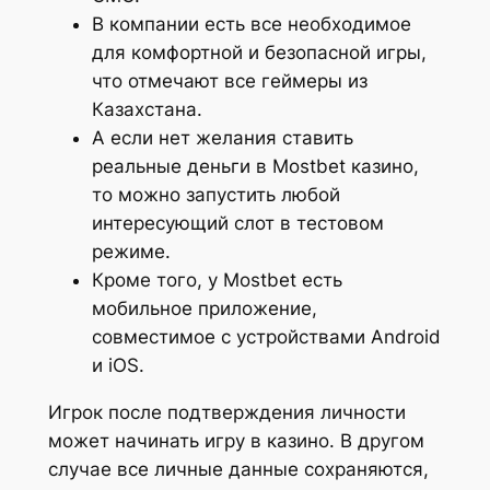
В компании есть все необходимое
для комфортной и безопасной игры,
что отмечают все геймеры из
Казахстана.
А если нет желания ставить
реальные деньги в Mostbet казино,
то можно запустить любой
интересующий слот в тестовом
режиме.
Кроме того, у Mostbet есть
мобильное приложение,
совместимое с устройствами Android
и iOS.
Игрок после подтверждения личности
может начинать игру в казино. В другом
случае все личные данные сохраняются,