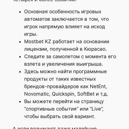
Основная особенность игровых
автоматов заключается в том, что
игрок напрямую влияет на исход
игры.
Mostbet KZ работает на основании
лицензии, полученной в Кюрасао.
Следите за самолетом с момента его
взлета и увеличения выигрыша.
Здесь можно найти программные
продукты от таких известных
брендов-провайдеров как NetEnt,
Novomatic, Quickspin, SoftBet и т.д.
Вы можете перейти на страницу
“спортивные события” или “Live”,
чтобы выбрать свой вариант.
А если возникают даже малейшие