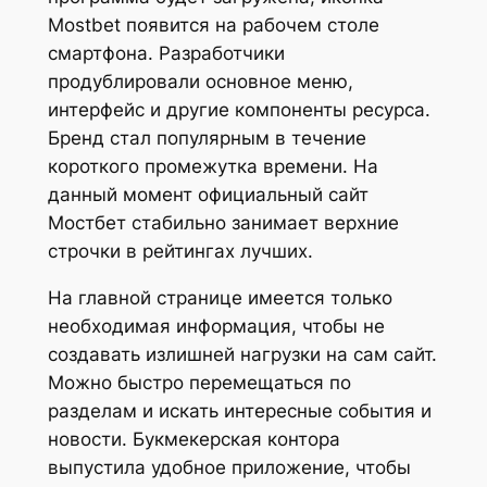
Mostbet появится на рабочем столе
смартфона. Разработчики
продублировали основное меню,
интерфейс и другие компоненты ресурса.
Бренд стал популярным в течение
короткого промежутка времени. На
данный момент официальный сайт
Мостбет стабильно занимает верхние
строчки в рейтингах лучших.
На главной странице имеется только
необходимая информация, чтобы не
создавать излишней нагрузки на сам сайт.
Можно быстро перемещаться по
разделам и искать интересные события и
новости. Букмекерская контора
выпустила удобное приложение, чтобы