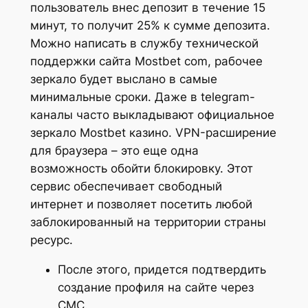
пользователь внес депозит в течение 15
минут, то получит 25% к сумме депозита.
Можно написать в службу технической
поддержки сайта Mostbet com, рабочее
зеркало будет выслано в самые
минимальные сроки. Даже в telegram-
каналы часто выкладывают официальное
зеркало Mostbet казино. VPN-расширение
для браузера – это еще одна
возможность обойти блокировку. Этот
сервис обеспечивает свободный
интернет и позволяет посетить любой
заблокированный на территории страны
ресурс.
После этого, придется подтвердить
создание профиля на сайте через
СМС.