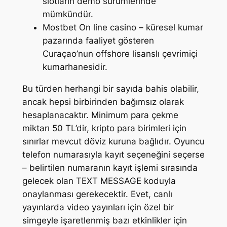
slotların demo sürümlerinde
mümkündür.
Mostbet On line casino – küresel kumar
pazarında faaliyet gösteren
Curaçao’nun offshore lisanslı çevrimiçi
kumarhanesidir.
Bu türden herhangi bir sayıda bahis olabilir,
ancak hepsi birbirinden bağımsız olarak
hesaplanacaktır. Minimum para çekme
miktarı 50 TL’dir, kripto para birimleri için
sınırlar mevcut döviz kuruna bağlıdır. Oyuncu
telefon numarasıyla kayıt seçeneğini seçerse
– belirtilen numaranın kayıt işlemi sırasında
gelecek olan TEXT MESSAGE koduyla
onaylanması gerekecektir. Evet, canlı
yayınlarda video yayınları için özel bir
simgeyle işaretlenmiş bazı etkinlikler için