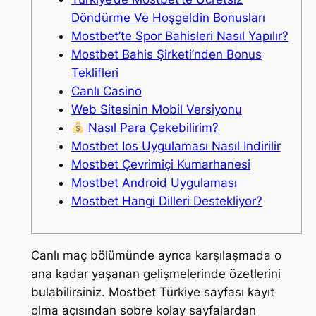
Döndürme Ve Hoşgeldin Bonusları
Mostbet’te Spor Bahisleri Nasıl Yapılır?
Mostbet Bahis Şirketi’nden Bonus
Teklifleri
Canlı Casino
Web Sitesinin Mobil Versiyonu
Nasıl Para Çekebilirim?
Mostbet Ios Uygulaması Nasıl Indirilir
Mostbet Çevrimiçi Kumarhanesi
Mostbet Android Uygulaması
Mostbet Hangi Dilleri Destekliyor?
Canlı maç bölümünde ayrıca karşılaşmada o
ana kadar yaşanan gelişmelerinde özetlerini
bulabilirsiniz. Mostbet Türkiye sayfası kayıt
olma açısından sobre kolay sayfalardan