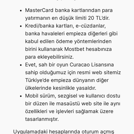
MasterCard banka kartlarından para
yatırmanın en düşük limiti 20 TL’dir.
Kredi/banka kartları, e-cüzdanlar,
banka havaleleri empieza diğerleri gibi
kabul edilen ödeme yöntemlerinden
birini kullanarak Mostbet hesabınıza
para ekleyebilirsiniz.
Evet, sah bir oyun Curacao Lisansına
sahip olduğumuz için resmi web sitemiz
Türkiye’de empieza dünyanın diğer
ülkelerinde kesinlikle yasaldır.
Mobil sürüm, sezgisel ve kullanıcı dostu
bir düzen ile masaüstü web site ile aynı
özellikleri ve işlevleri sağlamak üzere
tasarlanmıştır.
Uygulamadaki hesaplarında oturum açmış