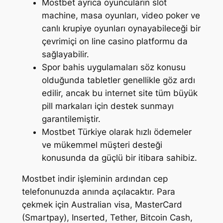
Mostbet ayrıca oyuncuların slot
machine, masa oyunları, video poker ve
canlı krupiye oyunları oynayabileceği bir
çevrimiçi on line casino platformu da
sağlayabilir.
Spor bahis uygulamaları söz konusu
olduğunda tabletler genellikle göz ardı
edilir, ancak bu internet site tüm büyük
pill markaları için destek sunmayı
garantilemiştir.
Mostbet Türkiye olarak hızlı ödemeler
ve mükemmel müşteri desteği
konusunda da güçlü bir itibara sahibiz.
Mostbet indir işleminin ardından cep
telefonunuzda anında açılacaktır. Para
çekmek için Australian visa, MasterCard
(Smartpay), Inserted, Tether, Bitcoin Cash,