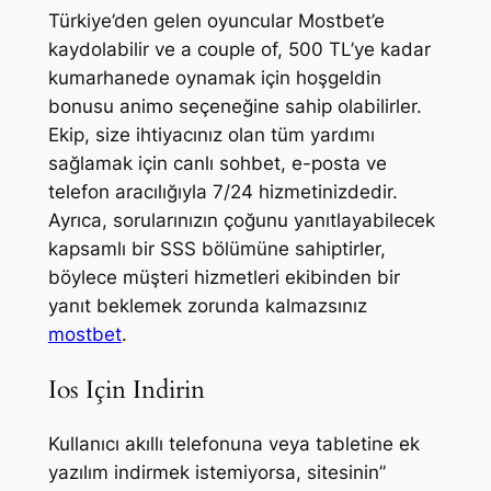
Türkiye’den gelen oyuncular Mostbet’e
kaydolabilir ve a couple of, 500 TL’ye kadar
kumarhanede oynamak için hoşgeldin
bonusu animo seçeneğine sahip olabilirler.
Ekip, size ihtiyacınız olan tüm yardımı
sağlamak için canlı sohbet, e-posta ve
telefon aracılığıyla 7/24 hizmetinizdedir.
Ayrıca, sorularınızın çoğunu yanıtlayabilecek
kapsamlı bir SSS bölümüne sahiptirler,
böylece müşteri hizmetleri ekibinden bir
yanıt beklemek zorunda kalmazsınız
mostbet
.
Ios Için Indirin
Kullanıcı akıllı telefonuna veya tabletine ek
yazılım indirmek istemiyorsa, sitesinin”