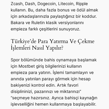
Zcash, Dash, Dogecoin, Litecoin, Ripple
kullanın. Bu, daha fazla bonus ve ödül almak
için arkadaşlarınızla paylaştığınız bir koddur.
Bakara ve Ruletin klasik versiyonlarını
empieza farklı çeşitlerini sunuyoruz.
Türkiye’de Para Yatırma Ve Çekme
İşlemleri Nasıl Yapılır?
Spor bölümünde bahis oynamaya başlamak
için Mostbet giriş bilgilerinizi kullanın
empieza para yatırın. İşlemi tamamlayın ve
anında yatırılan parayı görmek için hesap
bakiyenizi kontrol edin. Artık favori
disiplininizi, pazarınızı ve miktarınızı”
“seçmeye hazırsınız. Ayrıca bahisçi kaynağın
işlevselliğini hemen kullanmaya başlayabilir.