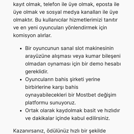
kayıt olmak, telefon ile üye olmak, eposta ile
üye olmak ve sosyal medya kanalları ile üye
olmaktır. Bu kullanıcılar hizmetlerimizi tanıtır
ve en yeni oyuncuları yönlendirmek için
komisyon alırlar.
Bir oyuncunun sanal slot makinesinin
arayüzüne alışması veya kumar bileşeni
olmadan oynaması için bir demo hesabı
gereklidir.
Oyuncuların bahis şirketi yerine
birbirlerine karşı bahis
oynayabilecekleri bir Mostbet değişim
platformu sunuyoruz.
Ortak olarak kaydolmak basit ve hızlıdır
ve dakikalar içinde kabul edilirsiniz.
Kazanırsanız, ödülünüz hızlı bir şekilde