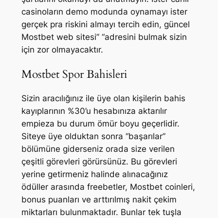
casinoların demo modunda oynamayı ister
gerçek pra riskini almayı tercih edin, güncel
Mostbet web sitesi” “adresini bulmak sizin
için zor olmayacaktır.
Mostbet Spor Bahisleri
Sizin aracılığınız ile üye olan kişilerin bahis
kayıplarının %30’u hesabınıza aktarılır
empieza bu durum ömür boyu geçerlidir.
Siteye üye olduktan sonra “başarılar”
bölümüne giderseniz orada size verilen
çeşitli görevleri görürsünüz. Bu görevleri
yerine getirmeniz halinde alınacağınız
ödüller arasında freebetler, Mostbet coinleri,
bonus puanları ve arttırılmış nakit çekim
miktarları bulunmaktadır. Bunlar tek tuşla