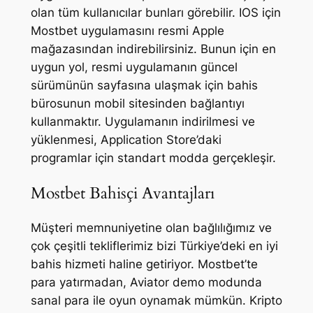
olan tüm kullanıcılar bunları görebilir. IOS için
Mostbet uygulamasını resmi Apple
mağazasından indirebilirsiniz. Bunun için en
uygun yol, resmi uygulamanın güncel
sürümünün sayfasına ulaşmak için bahis
bürosunun mobil sitesinden bağlantıyı
kullanmaktır. Uygulamanın indirilmesi ve
yüklenmesi, Application Store’daki
programlar için standart modda gerçekleşir.
Mostbet Bahisçi Avantajları
Müşteri memnuniyetine olan bağlılığımız ve
çok çeşitli tekliflerimiz bizi Türkiye’deki en iyi
bahis hizmeti haline getiriyor. Mostbet’te
para yatırmadan, Aviator demo modunda
sanal para ile oyun oynamak mümkün. Kripto