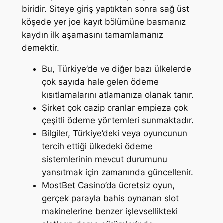
biridir. Siteye giriş yaptıktan sonra sağ üst
köşede yer joe kayıt bölümüne basmanız
kaydın ilk aşamasını tamamlamanız
demektir.
Bu, Türkiye’de ve diğer bazı ülkelerde
çok sayıda hale gelen ödeme
kısıtlamalarını atlamanıza olanak tanır.
Şirket çok cazip oranlar empieza çok
çeşitli ödeme yöntemleri sunmaktadır.
Bilgiler, Türkiye’deki veya oyuncunun
tercih ettiği ülkedeki ödeme
sistemlerinin mevcut durumunu
yansıtmak için zamanında güncellenir.
MostBet Casino’da ücretsiz oyun,
gerçek parayla bahis oynanan slot
makinelerine benzer işlevsellikteki