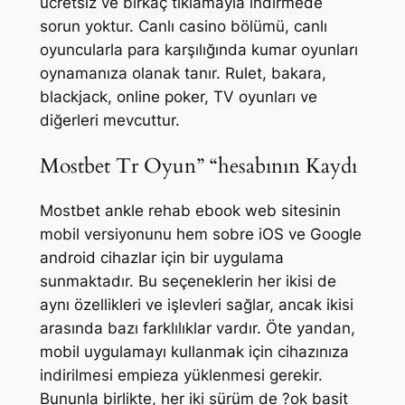
ücretsiz ve birkaç tıklamayla indirmede
sorun yoktur. Canlı casino bölümü, canlı
oyuncularla para karşılığında kumar oyunları
oynamanıza olanak tanır. Rulet, bakara,
blackjack, online poker, TV oyunları ve
diğerleri mevcuttur.
Mostbet Tr Oyun” “hesabının Kaydı
Mostbet ankle rehab ebook web sitesinin
mobil versiyonunu hem sobre iOS ve Google
android cihazlar için bir uygulama
sunmaktadır. Bu seçeneklerin her ikisi de
aynı özellikleri ve işlevleri sağlar, ancak ikisi
arasında bazı farklılıklar vardır. Öte yandan,
mobil uygulamayı kullanmak için cihazınıza
indirilmesi empieza yüklenmesi gerekir.
Bununla birlikte, her iki sürüm de ?ok basit