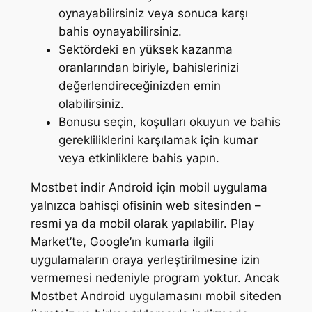
oynayabilirsiniz veya sonuca karşı
bahis oynayabilirsiniz.
Sektördeki en yüksek kazanma
oranlarından biriyle, bahislerinizi
değerlendireceğinizden emin
olabilirsiniz.
Bonusu seçin, koşulları okuyun ve bahis
gerekliliklerini karşılamak için kumar
veya etkinliklere bahis yapın.
Mostbet indir Android için mobil uygulama
yalnızca bahisçi ofisinin web sitesinden –
resmi ya da mobil olarak yapılabilir. Play
Market’te, Google’ın kumarla ilgili
uygulamaların oraya yerleştirilmesine izin
vermemesi nedeniyle program yoktur. Ancak
Mostbet Android uygulamasını mobil siteden