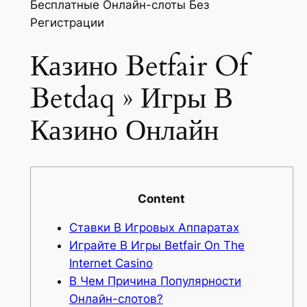
Бесплатные Онлайн-слоты Без
Регистрации
Казино Betfair Of
Betdaq » Игры В
Казино Онлайн
Content
Ставки В Игровых Аппаратах
Играйте В Игры Betfair On The
Internet Casino
В Чем Причина Популярности
Онлайн-слотов?