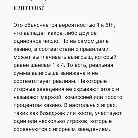
слотов?
Это объясняется вероятностью 1 к 6th,
что выпадет какое-либо другое
одиночное число. Но на самом деле
казино, в соответствии с правилами,
может выплачивать выигрыш, который
равен шансам 1 к 4. То есть, реальная
сумма выигрыша занижена и не
соответствует реалиям. Некоторые
игорные заведения не скрывают этого и
называют маржой, комиссией или просто
процентом казино. В настольных играх,
таких как блэкджек или кости, участвуют
один или несколько игроков, которые
соревнуются с игорным заведением.