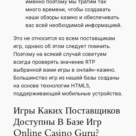
именно поэтому мы тратим так
много времени, чтобы создавать
наши обзоры казино и обеспечивать
вас всей необходимой информацией.
Это не относится ко всем поставщикам
игр, однако об этом следует помнить.
Поэтому на всякий случай советуем
всегда проверять значение RTP
выбранной вами игры в онлайн-казино.
Большинство игр из нашей базы созданы
на основе технологии HTML5,
поддерживающей мобильные устройства.
Игры Каких Поставщиков
Доступны В Базе Игр
Online Casino Guru?