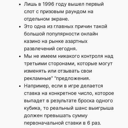
Лишь в 1996 году вышел первый
слот с призовым раундом на
отдельном экране.
Это одна из главных причин такой
большой популярности онлайн
казино на рынке азартных
развлечений сегодня.
Мы не имеем никакого контроля над
третьими сторонами, которые могут
изменять или отзывать свои
рекламные” “предложения.
Например, если в игре делается
ставка на конкретное число, которое
выпадет в результате броска одного
кубика, то реальный шанс выигрыша
должен превышать сумму
первоначальной ставки в 6 раз.