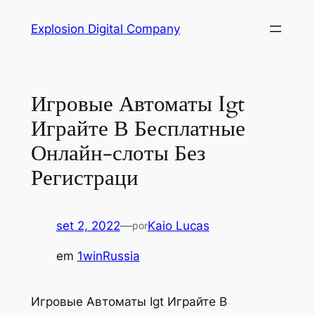
Pular
Explosion Digital Company
para
o
conteúdo
Игровые Автоматы Igt
Играйте В Бесплатные
Онлайн-слоты Без
Регистраци
set 2, 2022
—
Kaio Lucas
por
em
1winRussia
Игровые Автоматы Igt Играйте В