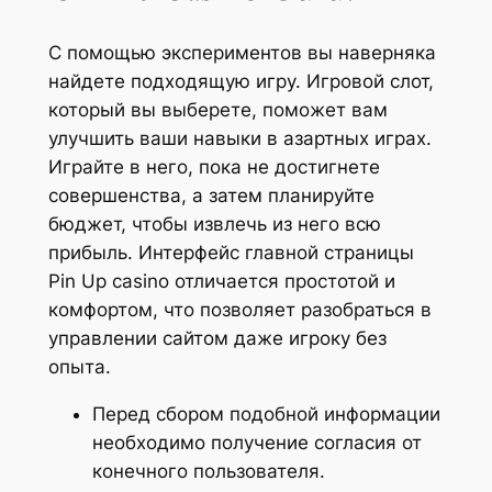
С помощью экспериментов вы наверняка
найдете подходящую игру. Игровой слот,
который вы выберете, поможет вам
улучшить ваши навыки в азартных играх.
Играйте в него, пока не достигнете
совершенства, а затем планируйте
бюджет, чтобы извлечь из него всю
прибыль. Интерфейс главной страницы
Pin Up casino отличается простотой и
комфортом, что позволяет разобраться в
управлении сайтом даже игроку без
опыта.
Перед сбором подобной информации
необходимо получение согласия от
конечного пользователя.