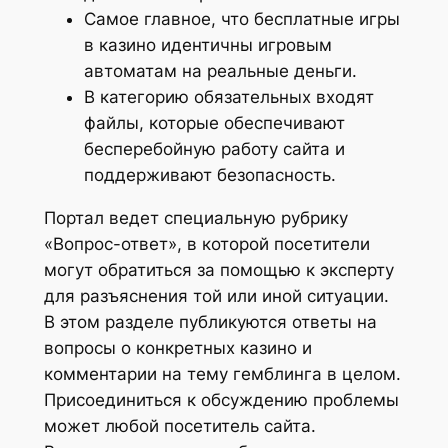
Самое главное, что бесплатные игры
в казино идентичны игровым
автоматам на реальные деньги.
В категорию обязательных входят
файлы, которые обеспечивают
бесперебойную работу сайта и
поддерживают безопасность.
Портал ведет специальную рубрику
«Вопрос-ответ», в которой посетители
могут обратиться за помощью к эксперту
для разъяснения той или иной ситуации.
В этом разделе публикуются ответы на
вопросы о конкретных казино и
комментарии на тему гемблинга в целом.
Присоединиться к обсуждению проблемы
может любой посетитель сайта.