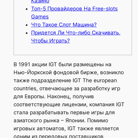
Казино
Топ-5 Провайдеров На Free-slots
Games
Что Такое Слот Машина?
Придется Ли Что-либо Скачивать,
Чтобы Играть?
В 1991 акции IGT были размещены на
Нью-Йоркской фондовой бирже, возникло
также подразделение IGT The european
countries, отвечающее за разработку игр
для Европы. Наконец, получив
соответствующие лицензии, компания IGT
стала разрабатывать первые игры для
азиатского рынка – Японии. Помимо
игровых автоматов, IGT также является
одним из передовых поставщиков