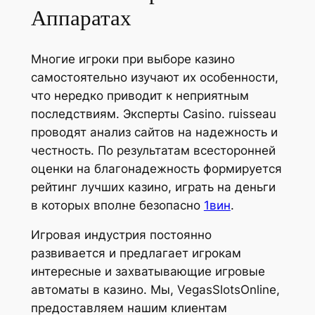
Аппаратах
Многие игроки при выборе казино
самостоятельно изучают их особенности,
что нередко приводит к неприятным
последствиям. Эксперты Casino. ruisseau
проводят анализ сайтов на надежность и
честность. По результатам всесторонней
оценки на благонадежность формируется
рейтинг лучших казино, играть на деньги
в которых вполне безопасно
1вин
.
Игровая индустрия постоянно
развивается и предлагает игрокам
интересные и захватывающие игровые
автоматы в казино. Мы, VegasSlotsOnline,
предоставляем нашим клиентам