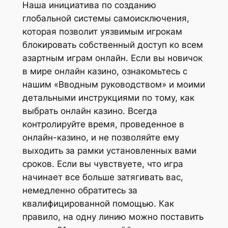
Наша инициатива по созданию
глобальной системы самоисключения,
которая позволит уязвимым игрокам
блокировать собственный доступ ко всем
азартным играм онлайн. Если вы новичок
в мире онлайн казино, ознакомьтесь с
нашим «Вводным руководством» и моими
детальными инструкциями по тому, как
выбрать онлайн казино. Всегда
контролируйте время, проведенное в
онлайн-казино, и не позволяйте ему
выходить за рамки установленных вами
сроков. Если вы чувствуете, что игра
начинает все больше затягивать вас,
немедленно обратитесь за
квалифицированной помощью. Как
правило, на одну линию можно поставить