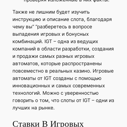
Также не лишним будет изучить
инструкцию и описание слота, благодаря
чему вы” “разберетесь в вопросе
выпадения игровых и бонусных
комбинаций. IGT – одна из ведущих
компаний в области разработки, создания
и продажи самых разных игровых
автоматов, которые распространены
повсеместно в реальных казино. Игровые
автоматы от IGT созданы с помощью
инновационных и самых современных
технологий. Можно с уверенностью
говорить о том, что слоты от IGT – одни из
лучших на рынке.
Ставки В Игровых