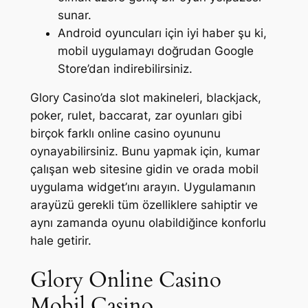
sunar.
Android oyuncuları için iyi haber şu ki,
mobil uygulamayı doğrudan Google
Store’dan indirebilirsiniz.
Glory Casino’da slot makineleri, blackjack,
poker, rulet, baccarat, zar oyunları gibi
birçok farklı online casino oyununu
oynayabilirsiniz. Bunu yapmak için, kumar
çalışan web sitesine gidin ve orada mobil
uygulama widget’ını arayın. Uygulamanın
arayüzü gerekli tüm özelliklere sahiptir ve
aynı zamanda oyunu olabildiğince konforlu
hale getirir.
Glory Online Casino
Mobil Casino