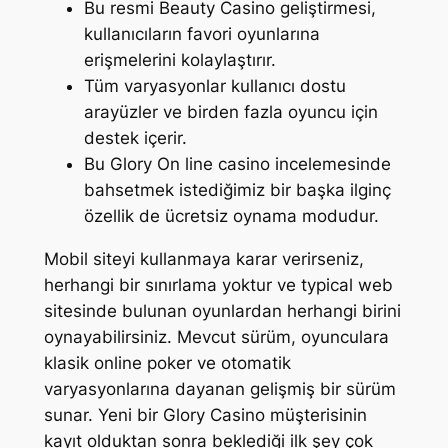
Bu resmi Beauty Casino geliştirmesi,
kullanıcıların favori oyunlarına
erişmelerini kolaylaştırır.
Tüm varyasyonlar kullanıcı dostu
arayüzler ve birden fazla oyuncu için
destek içerir.
Bu Glory On line casino incelemesinde
bahsetmek istediğimiz bir başka ilginç
özellik de ücretsiz oynama modudur.
Mobil siteyi kullanmaya karar verirseniz,
herhangi bir sınırlama yoktur ve typical web
sitesinde bulunan oyunlardan herhangi birini
oynayabilirsiniz. Mevcut sürüm, oyunculara
klasik online poker ve otomatik
varyasyonlarına dayanan gelişmiş bir sürüm
sunar. Yeni bir Glory Casino müşterisinin
kayıt olduktan sonra beklediği ilk şey çok