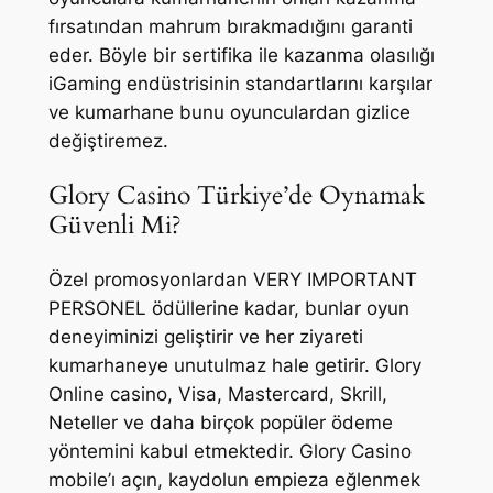
fırsatından mahrum bırakmadığını garanti
eder. Böyle bir sertifika ile kazanma olasılığı
iGaming endüstrisinin standartlarını karşılar
ve kumarhane bunu oyunculardan gizlice
değiştiremez.
Glory Casino Türkiye’de Oynamak
Güvenli Mi?
Özel promosyonlardan VERY IMPORTANT
PERSONEL ödüllerine kadar, bunlar oyun
deneyiminizi geliştirir ve her ziyareti
kumarhaneye unutulmaz hale getirir. Glory
Online casino, Visa, Mastercard, Skrill,
Neteller ve daha birçok popüler ödeme
yöntemini kabul etmektedir. Glory Casino
mobile’ı açın, kaydolun empieza eğlenmek