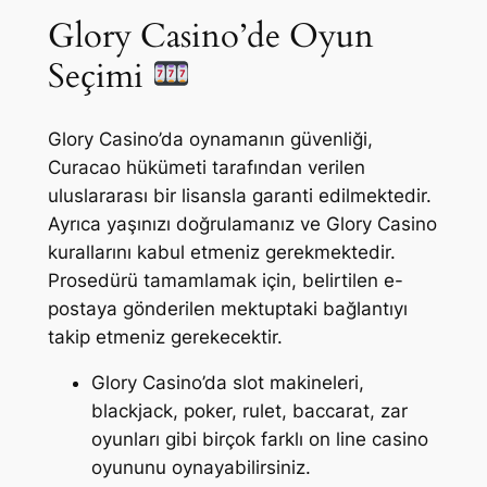
Glory Casino’de Oyun
Seçimi
Glory Casino’da oynamanın güvenliği,
Curacao hükümeti tarafından verilen
uluslararası bir lisansla garanti edilmektedir.
Ayrıca yaşınızı doğrulamanız ve Glory Casino
kurallarını kabul etmeniz gerekmektedir.
Prosedürü tamamlamak için, belirtilen e-
postaya gönderilen mektuptaki bağlantıyı
takip etmeniz gerekecektir.
Glory Casino’da slot makineleri,
blackjack, poker, rulet, baccarat, zar
oyunları gibi birçok farklı on line casino
oyununu oynayabilirsiniz.