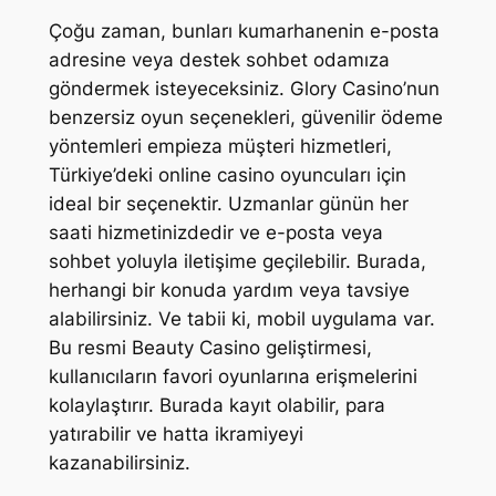
Çoğu zaman, bunları kumarhanenin e-posta
adresine veya destek sohbet odamıza
göndermek isteyeceksiniz. Glory Casino’nun
benzersiz oyun seçenekleri, güvenilir ödeme
yöntemleri empieza müşteri hizmetleri,
Türkiye’deki online casino oyuncuları için
ideal bir seçenektir. Uzmanlar günün her
saati hizmetinizdedir ve e-posta veya
sohbet yoluyla iletişime geçilebilir. Burada,
herhangi bir konuda yardım veya tavsiye
alabilirsiniz. Ve tabii ki, mobil uygulama var.
Bu resmi Beauty Casino geliştirmesi,
kullanıcıların favori oyunlarına erişmelerini
kolaylaştırır. Burada kayıt olabilir, para
yatırabilir ve hatta ikramiyeyi
kazanabilirsiniz.