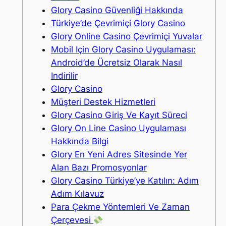
Glory Casino Güvenliği Hakkında
Türkiye’de Çevrimiçi Glory Casino
Glory Online Casino Çevrimiçi Yuvalar
Mobil Için Glory Casino Uygulaması:
Android’de Ücretsiz Olarak Nasıl
Indirilir
Glory Casino
Müşteri Destek Hizmetleri
Glory Casino Giriş Ve Kayıt Süreci
Glory On Line Casino Uygulaması
Hakkında Bilgi
Glory En Yeni Adres Sitesinde Yer
Alan Bazı Promosyonlar
Glory Casino Türkiye’ye Katılın: Adım
Adım Kılavuz
Para Çekme Yöntemleri Ve Zaman
Çerçevesi