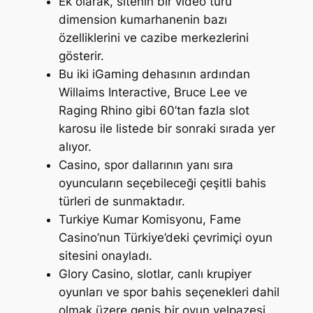
Ek olarak, sitenin bir video turu
dimension kumarhanenin bazı
özelliklerini ve cazibe merkezlerini
gösterir.
Bu iki iGaming dehasının ardından
Willaims Interactive, Bruce Lee ve
Raging Rhino gibi 60’tan fazla slot
karosu ile listede bir sonraki sırada yer
alıyor.
Casino, spor dallarının yanı sıra
oyuncuların seçebileceği çeşitli bahis
türleri de sunmaktadır.
Turkiye Kumar Komisyonu, Fame
Casino’nun Türkiye’deki çevrimiçi oyun
sitesini onayladı.
Glory Casino, slotlar, canlı krupiyer
oyunları ve spor bahis seçenekleri dahil
olmak üzere geniş bir oyun yelpazesi