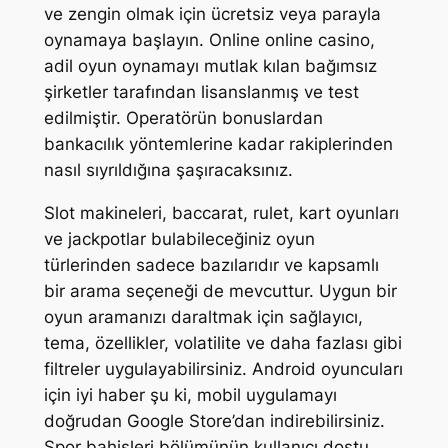
ve zengin olmak için ücretsiz veya parayla
oynamaya başlayın. Online online casino,
adil oyun oynamayı mutlak kılan bağımsız
şirketler tarafından lisanslanmış ve test
edilmiştir. Operatörün bonuslardan
bankacılık yöntemlerine kadar rakiplerinden
nasıl sıyrıldığına şaşıracaksınız.
Slot makineleri, baccarat, rulet, kart oyunları
ve jackpotlar bulabileceğiniz oyun
türlerinden sadece bazılarıdır ve kapsamlı
bir arama seçeneği de mevcuttur. Uygun bir
oyun aramanızı daraltmak için sağlayıcı,
tema, özellikler, volatilite ve daha fazlası gibi
filtreler uygulayabilirsiniz. Android oyuncuları
için iyi haber şu ki, mobil uygulamayı
doğrudan Google Store’dan indirebilirsiniz.
Spor bahisleri bölümünün kullanıcı dostu