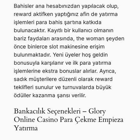
Bahisler ana hesabınızdan yapılacak olup,
reward aktifken yaptığınız afin de yatırma
işlemleri para bahis şartına katkıda
bulunacaktır. Kayıtlı bir kullanıcı olmanın
bariz faydaları arasında, the woman şeyden
önce binlerce slot makinesine erişim
bulunmaktadır. Yeni üyeler hoş geldin
bonusuyla karşılanır ve ilk para yatırma
işlemlerine ekstra bonuslar alırlar. Ayrıca,
sadık müşterilere düzenli olarak reward
teklifleri sunulur ve turnuvalarda büyük
ödüller kazanma şansı verilir.
Bankacılık Seçenekleri – Glory
Online Casino Para Çekme Empieza
Yatırma