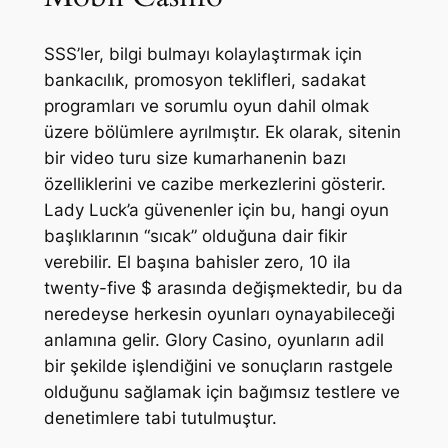
SSS’ler, bilgi bulmayı kolaylaştırmak için
bankacılık, promosyon teklifleri, sadakat
programları ve sorumlu oyun dahil olmak
üzere bölümlere ayrılmıştır. Ek olarak, sitenin
bir video turu size kumarhanenin bazı
özelliklerini ve cazibe merkezlerini gösterir.
Lady Luck’a güvenenler için bu, hangi oyun
başlıklarının “sıcak” olduğuna dair fikir
verebilir. El başına bahisler zero, 10 ila
twenty-five $ arasında değişmektedir, bu da
neredeyse herkesin oyunları oynayabileceği
anlamına gelir. Glory Casino, oyunların adil
bir şekilde işlendiğini ve sonuçların rastgele
olduğunu sağlamak için bağımsız testlere ve
denetimlere tabi tutulmuştur.