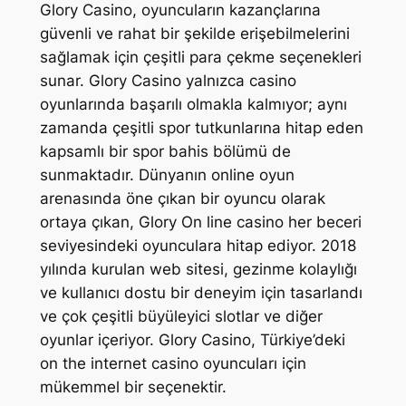
Glory Casino, oyuncuların kazançlarına
güvenli ve rahat bir şekilde erişebilmelerini
sağlamak için çeşitli para çekme seçenekleri
sunar. Glory Casino yalnızca casino
oyunlarında başarılı olmakla kalmıyor; aynı
zamanda çeşitli spor tutkunlarına hitap eden
kapsamlı bir spor bahis bölümü de
sunmaktadır. Dünyanın online oyun
arenasında öne çıkan bir oyuncu olarak
ortaya çıkan, Glory On line casino her beceri
seviyesindeki oyunculara hitap ediyor. 2018
yılında kurulan web sitesi, gezinme kolaylığı
ve kullanıcı dostu bir deneyim için tasarlandı
ve çok çeşitli büyüleyici slotlar ve diğer
oyunlar içeriyor. Glory Casino, Türkiye’deki
on the internet casino oyuncuları için
mükemmel bir seçenektir.