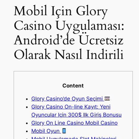
Mobil Için Glory
Casino Uygulaması:
Android’de Ücretsiz
Olarak Nasıl Indirili
Content
Glory Casino’de Oyun Seçimi
Glory Casino On-line Kayıt: Yeni
Oyuncular Için 300$ Ilk Giriş Bonusu
Glory On Line Casino Mobil Casino
Mobil Oyun