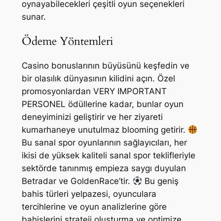
oynayabilecekleri çeşitli oyun seçenekleri
sunar.
Ödeme Yöntemleri
Casino bonuslarının büyüsünü keşfedin ve
bir olasılık dünyasının kilidini açın. Özel
promosyonlardan VERY IMPORTANT
PERSONEL ödüllerine kadar, bunlar oyun
deneyiminizi geliştirir ve her ziyareti
kumarhaneye unutulmaz blooming getirir.
Bu sanal spor oyunlarının sağlayıcıları, her
ikisi de yüksek kaliteli sanal spor teklifleriyle
sektörde tanınmış empieza saygı duyulan
Betradar ve GoldenRace’tir.
Bu geniş
bahis türleri yelpazesi, oyunculara
tercihlerine ve oyun analizlerine göre
bahislerini strateji oluşturma ve optimize