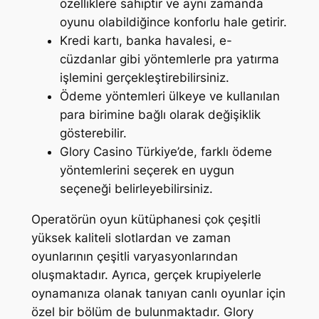
özelliklere sahiptir ve aynı zamanda
oyunu olabildiğince konforlu hale getirir.
Kredi kartı, banka havalesi, e-
cüzdanlar gibi yöntemlerle pra yatırma
işlemini gerçekleştirebilirsiniz.
Ödeme yöntemleri ülkeye ve kullanılan
para birimine bağlı olarak değişiklik
gösterebilir.
Glory Casino Türkiye’de, farklı ödeme
yöntemlerini seçerek en uygun
seçeneği belirleyebilirsiniz.
Operatörün oyun kütüphanesi çok çeşitli
yüksek kaliteli slotlardan ve zaman
oyunlarının çeşitli varyasyonlarından
oluşmaktadır. Ayrıca, gerçek krupiyelerle
oynamanıza olanak tanıyan canlı oyunlar için
özel bir bölüm de bulunmaktadır. Glory