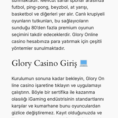
sunmaktadır. Mevcut sanal sporlar arasında
futbol, ping-pong, beyzbol, at yarışı,
basketbol ve diğerleri yer alır. Canlı krupiyeli
oyunların tutkunları, bu sağlayıcıların
sunduğu 80’den fazla premium oyunun
seçimini takdir edeceklerdir. Glory Online
casino hesabınıza para yatırmak için çeşitli
yöntemler sunulmaktadır.
Glory Casino Giriş
Kurulumun sonuna kadar bekleyin, Glory On
line casino işaretine tıklayın ve uygulamayı
çalıştırın. Böyle bir sertifika ile kazanma
olasılığı iGaming endüstrisinin standartlarını
karşılar ve kumarhane bunu oyunculardan
gizlice değiştiremez. Kayıt olduğunuzda ve