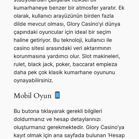
kumarhaneye benzer bir atmosfer yaratır. Ek
olarak, kullanıcı arayüzünün birden fazla
dilde mevcut olması, Glory Casino’yi dünya
çapındaki oyuncular için ideal bir seçim
haline getiriyor. Bu teknoloji, kullanıcı ile
casino sitesi arasındaki veri aktarımının
korunmasına yardımcı olur. Slot makineleri,
rulet, black jack, poker, baccarat empieza
daha pek çok klasik kumarhane oyununu
oynayabilirsiniz.
Mobil Oyun
Bu butona tıklayarak gerekli bilgileri
doldurmanız ve hesap detaylarınızı
oluşturmanız gerekmektedir. Glory Casino’ya
kayıt olmak için ana sayfada bulunan ‘Hesap