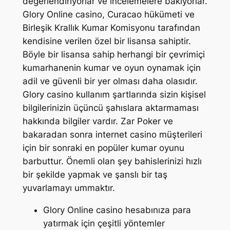
değerlendiriyorlar ve incelemelere bakıyorlar.
Glory Online casino, Curacao hükümeti ve
Birleşik Krallık Kumar Komisyonu tarafından
kendisine verilen özel bir lisansa sahiptir.
Böyle bir lisansa sahip herhangi bir çevrimiçi
kumarhanenin kumar ve oyun oynamak için
adil ve güvenli bir yer olması daha olasıdır.
Glory casino kullanım şartlarında sizin kişisel
bilgilerinizin üçüncü şahıslara aktarmaması
hakkında bilgiler vardır. Zar Poker ve
bakaradan sonra internet casino müşterileri
için bir sonraki en popüler kumar oyunu
barbuttur. Önemli olan şey bahislerinizi hızlı
bir şekilde yapmak ve şanslı bir taş
yuvarlamayı ummaktır.
Glory Online casino hesabınıza para
yatırmak için çeşitli yöntemler