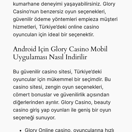
kumarhane deneyimi yaşayabilirsiniz. Glory
Casino’nun benzersiz oyun seçenekleri,
güvenilir ödeme yöntemleri empieza müşteri
hizmetleri, Türkiye’deki online casino
oyuncuları için ideal bir seçenektir.
Android Için Glory Casino Mobil
Uygulaması Nasıl Indirilir
Bu güvenilir casino sitesi, Türkiye’deki
oyuncular için mükemmel bir seçimdir. Bu
casino sitesi, zengin oyun seçenekleri,
cömert bonuslar ve güvenilirlik açısından
diğerlerinden ayrılır. Glory Casino, beauty
casino giriş yap oyunları ile geniş bir oyun
seçeneği sunuyor.
Glory Online casino, oyuncularına hızlı