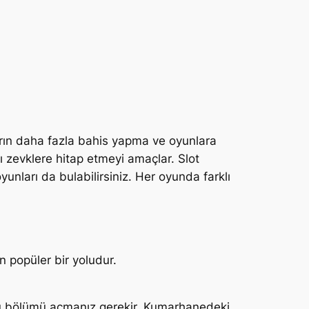
ların daha fazla bahis yapma ve oyunlara
ı zevklere hitap etmeyi amaçlar. Slot
yunları da bulabilirsiniz. Her oyunda farklı
n popüler bir yoludur.
ğu bölümü açmanız gerekir. Kumarhanedeki