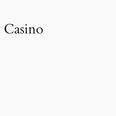
t Casino