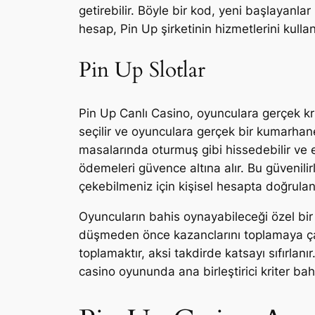
getirebilir. Böyle bir kod, yeni başlayanlar
hesap, Pin Up şirketinin hizmetlerini kull
Pin Up Slotlar
Pin Up Canlı Casino, oyunculara gerçek kru
seçilir ve oyunculara gerçek bir kumarhan
masalarında oturmuş gibi hissedebilir ve et
ödemeleri güvence altına alır. Bu güvenilirl
çekebilmeniz için kişisel hesapta doğrul
Oyuncuların bahis oynayabileceği özel bir
düşmeden önce kazanclarını toplamaya çal
toplamaktır, aksi takdirde katsayı sıfırlan
casino oyununda ana birleştirici kriter bahi