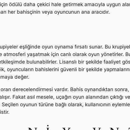
 için ödülü daha çekici hale getirmek amacıyla uygun alana 
anan her bahisçinin veya oyuncunun ana aracıdır.
piyeler eşliğinde oyun oynama fırsatı sunar. Bu krupiyel
e atmosferi yaşatmak için canlı olarak oyun yönetirler.
kileşimde bulunabilirler. Lisanslı bir şekilde faaliyet gös
ik, oyuncuların bahislerini güvenli bir şekilde yapmalarını 
anmaya değer.
 oran derecelendirmesi vardır. Bahis oynandıktan sonra,
ışır. Fakat asıl mesele, uçağın oyun alanından çıktığı
ır. Seçilen oyunun türüne bağlı olarak, kullanıcının eyleml
stir.