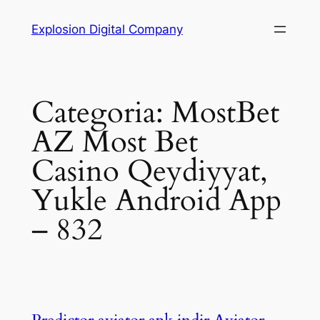
Pular
Explosion Digital Company
para
o
conteúdo
Categoria:
MostBet
AZ Most Bet
Casino Qeydiyyat,
Yukle Android App
– 832