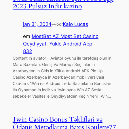
2023 Pulsuz Indir kazino
jan 31, 2024
—
Kaio Lucas
por
em
MostBet AZ Most Bet Casino
Qeydiyyat, Yukle Android App –
832
Content in aviator – Aviator oyunu ilə tərəfdaş olun in
Mərc Bazarları: Geniş Və Maraqlı Seçimlər in
Azərbaycan in Giriş in Yüklə Android APK Pin Up
Casino Azərbayca in Azərbaycan mobil versiyası
Скачать 1Win на Android in-də Salamlama Bonusları
Ilə Oynamaq in indir və 1win oyna Win AZ Sosial
şəbəkələr Vasitəsilə Qeydiyyatdan Keçin Yeni 1Win…
1win Casino Bonus Təklifləri və
Ödəniş Metodlarına Baxış Roulette77