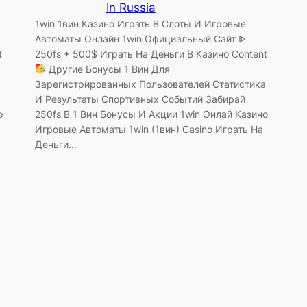
In Russia
1win 1вин Казино Играть В Слоты И Игровые
Автоматы Онлайн 1win Официальный Сайт ᐉ
t
250fs + 500$ Играть На Деньги В Казино Content
Другие Бонусы 1 Вин Для
а
Зарегистрированных Пользователей Статистика
И Результаты Спортивных Событий Забирай
о
250fs В 1 Вин Бонусы И Акции 1win Онлай Казино
Игровые Автоматы 1win (1вин) Casino Играть На
Деньги…