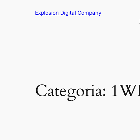
Pular
Explosion Digital Company
para
o
conteúdo
Categoria:
1WIN