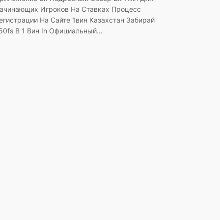
ачинающих Игроков На Ставках Процесс
егистрации На Сайте 1вин Казахстан Забирай
50fs В 1 Вин In Официальный…