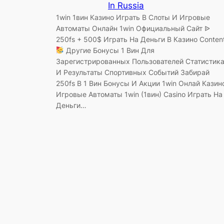
In Russia
1win 1вин Казино Играть В Слоты И Игровые
Автоматы Онлайн 1win Официальный Сайт ᐉ
250fs + 500$ Играть На Деньги В Казино Conten
Другие Бонусы 1 Вин Для
Зарегистрированных Пользователей Статистик
И Результаты Спортивных Событий Забирай
250fs В 1 Вин Бонусы И Акции 1win Онлай Казин
Игровые Автоматы 1win (1вин) Casino Играть На
Деньги…