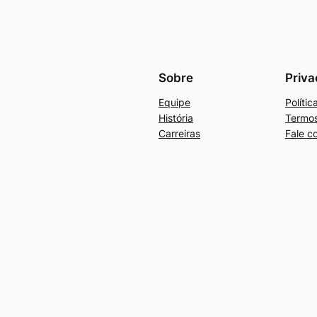
Sobre
Priva
Equipe
Políti
História
Termos
Carreiras
Fale c