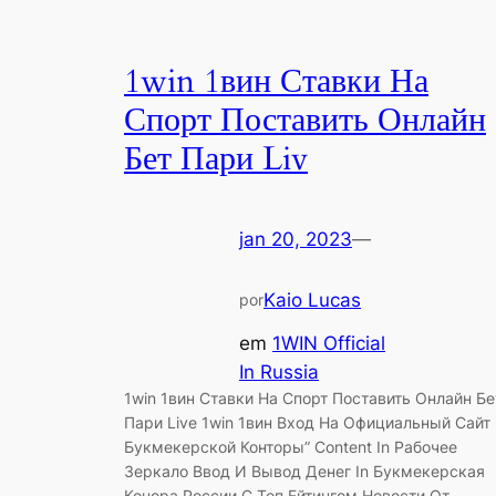
1win 1вин Ставки На
Спорт Поставить Онлайн
Бет Пари Liv
jan 20, 2023
—
Kaio Lucas
por
em
1WIN Official
In Russia
1win 1вин Ставки На Спорт Поставить Онлайн Бе
Пари Live 1win 1вин Вход На Официальный Сайт
Букмекерской Конторы” Content In Рабочее
Зеркало Ввод И Вывод Денег In Букмекерская
Конора России С Топ Ейтингом Новости От