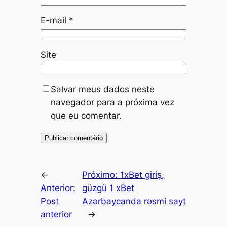
E-mail
*
Site
Salvar meus dados neste
navegador para a próxima vez
que eu comentar.
←
Próximo:
1xBet giriş,
Anterior:
güzgü 1 xBet
Post
Azərbaycanda rəsmi sayt
anterior
→