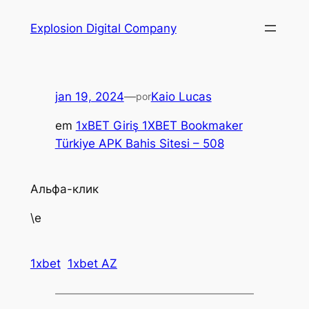
Pular
Explosion Digital Company
para
o
conteúdo
jan 19, 2024
—
Kaio Lucas
por
em
1xBET Giriş 1XBET Bookmaker
Türkiye APK Bahis Sitesi – 508
Альфа-клик
\e
1xbet
1xbet AZ