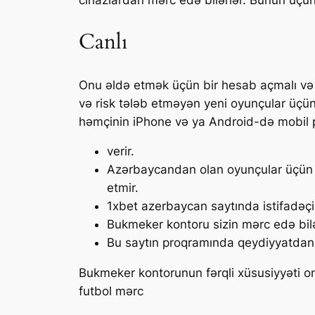
cihazlardan mərc edə bilərlər. Bunun üçü
Canlı
Onu əldə etmək üçün bir hesab açmalı və o
və risk tələb etməyən yeni oyunçular üçü
həmçinin iPhone və ya Android-də mobil pr
verir.
Azərbaycandan olan oyunçular üçün b
etmir.
1xbet azerbaycan saytında istifadəçi
Bukmeker kontoru sizin mərc edə biləc
Bu saytın proqramında qeydiyyatdan k
Bukmeker kontorunun fərqli xüsusiyyəti o
futbol mərc