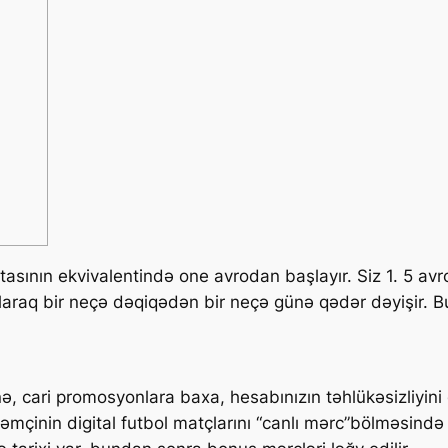
ının ekvivalentində one avrodan başlayır. Siz 1. 5 avro
laraq bir neçə dəqiqədən bir neçə günə qədər dəyişir. Bu, 
ənə, cari promosyonlara baxa, hesabınızın təhlükəsizliyini 
çinin digital futbol matçlarını “canlı mərc”bölməsində i