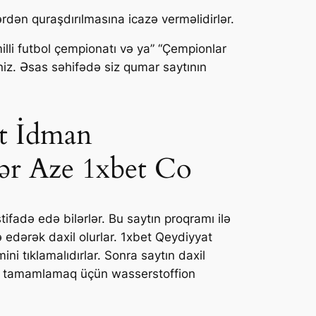
dən quraşdırılmasına icazə verməlidirlər.
lli futbol çempionatı və ya” “Çempionlar
iniz. Əsas səhifədə siz qumar saytının
t İdman
ər Aze 1xbet Co
ifadə edə bilərlər. Bu saytın proqramı ilə
də edərək daxil olurlar. 1xbet Qeydiyyat
ni tıklamalıdırlar. Sonra saytın daxil
atı tamamlamaq üçün wasserstoffion