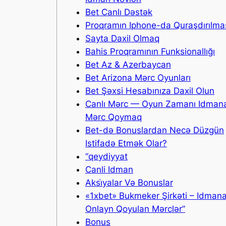
Bet Canlı Dəstək
Proqramın Iphone-da Quraşdırılma
Sayta Daxil Olmaq
Bahis Proqramının Funksionallığı
Bet Az & Azerbaycan
Bet Arizona Mərc Oyunları
Bet Şəxsi Hesabınıza Daxil Olun
Canlı Mərc — Oyun Zamanı Idman
Mərc Qoymaq
Bet-də Bonuslardan Necə Düzgün
Istifadə Etmək Olar?
“qeydiyyat
Canli Idman
Aksi̇yalar Və Bonuslar
«1xbet» Bukmeker Şirkəti – Idman
Onlayn Qoyulan Mərclər”
Bonus