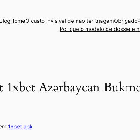
Blog
Home
O custo invisivel de nao ter triagem
Obrigado
Por que o modelo de dossie e me
yt 1xbet Azərbaycan Bukm
em
1xbet apk