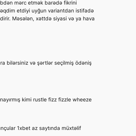
əbdən mərc etmək barədə fikrini
əqdim etdiyi uyğun variantdan istifadə
dirir. Məsələn, xəttdə siyasi və ya hava
a bilərsiniz və şərtlər seçilmiş ödəniş
nayırmış kimi rustle fizz fizzle wheeze
nçular 1xbet az saytında müxtəlif