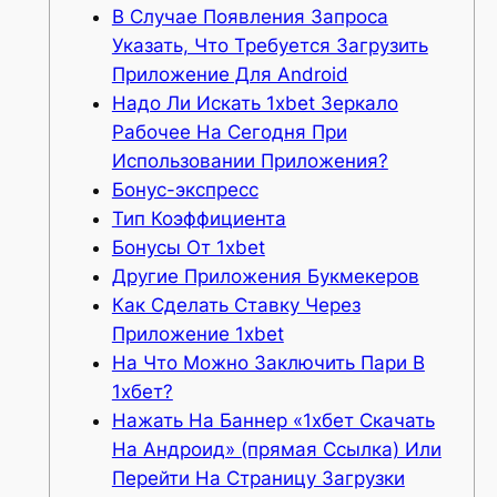
В Случае Появления Запроса
Указать, Что Требуется Загрузить
Приложение Для Android
Надо Ли Искать 1xbet Зеркало
Рабочее На Сегодня При
Использовании Приложения?
Бонус-экспресс
Тип Коэффициента
Бонусы От 1xbet
Другие Приложения Букмекеров
Как Сделать Ставку Через
Приложение 1xbet
На Что Можно Заключить Пари В
1хбет?
Нажать На Баннер «1хбет Скачать
На Андроид» (прямая Ссылка) Или
Перейти На Страницу Загрузки