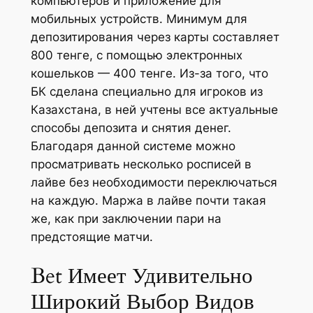
компьютеров и приложение для
мобильных устройств. Минимум для
депозитирования через карты составляет
800 тенге, с помощью электронных
кошельков — 400 тенге. Из-за того, что
БК сделана специально для игроков из
Казахстана, в ней учтены все актуальные
способы депозита и снятия денег.
Благодаря данной системе можно
просматривать несколько росписей в
лайве без необходимости переключаться
на каждую. Маржа в лайве почти такая
же, как при заключении пари на
предстоящие матчи.
Bet Имеет Удивительно
Широкий Выбор Видов