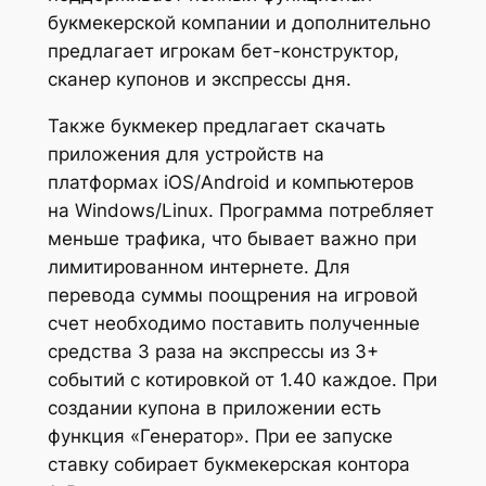
букмекерской компании и дополнительно
предлагает игрокам бет-конструктор,
сканер купонов и экспрессы дня.
Также букмекер предлагает скачать
приложения для устройств на
платформах iOS/Android и компьютеров
на Windows/Linux. Программа потребляет
меньше трафика, что бывает важно при
лимитированном интернете. Для
перевода суммы поощрения на игровой
счет необходимо поставить полученные
средства 3 раза на экспрессы из 3+
событий с котировкой от 1.40 каждое. При
создании купона в приложении есть
функция «Генератор». При ее запуске
ставку собирает букмекерская контора