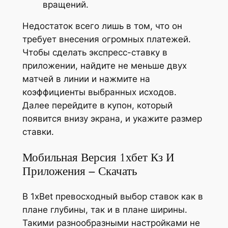
вращений.
Недостаток всего лишь в том, что он
требует внесения огромных платежей.
Чтобы сделать экспресс-ставку в
приложении, найдите не меньше двух
матчей в линии и нажмите на
коэффициенты выбранных исходов.
Далее перейдите в купон, который
появится внизу экрана, и укажите размер
ставки.
Мобильная Версия 1хбет Кз И
Приложения – Скачать
В 1xBet превосходный выбор ставок как в
плане глубины, так и в плане ширины.
Такими разнообразными настройками не