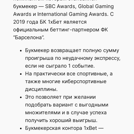
букмекер — SBC Awards, Global Gaming
Awards и International Gaming Awards. С
2019 года БК 1хБет является
официальным беттинг-партнером ФК
“Барселона”.
Букмекер возвращает полную сумму
проигрыша по неудачному экспрессу,
если не сыграло 1 событие.
На практически все спортивные, а
также многие киберспортивные
дисциплины.
Это позволяет при желании
подобрать вариант с выгодными
множителями и в случае успеха
получить хороший выигрыш.
Букмекерская контора 1xBet —