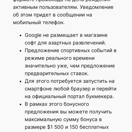
активным пользователям. Уведомление
об этом придет в сообщении на
мобильный телефон.
Google не размещает в магазине
софт для азартных развлечений.
Предложение спортивных событий в
режиме реального времени
значительно уже, чем предложение
предварительных ставок.
Для этого потребуется запустить на
смартфоне любой браузер и перейти
на официальный портал букмекера.
В рамках этого бонусного
предложения вы можете получить
максимальную сумму бонуса в
размере $1 500 и 150 бесплатных