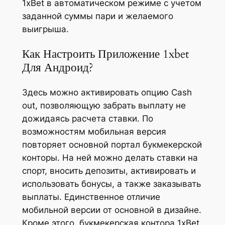
1xBet в автоматическом режиме с учетом
заданной суммы пари и желаемого
выигрыша.
Как Настроить Приложение 1xbet
Для Андроид?
Здесь можно активировать опцию Cash
out, позволяющую забрать выплату не
дожидаясь расчета ставки. По
возможностям мобильная версия
повторяет основной портал букмекерской
конторы. На ней можно делать ставки на
спорт, вносить депозиты, активировать и
использовать бонусы, а также заказывать
выплаты. Единственное отличие
мобильной версии от основной в дизайне.
Кроме этого, букмекерская контора 1xBet