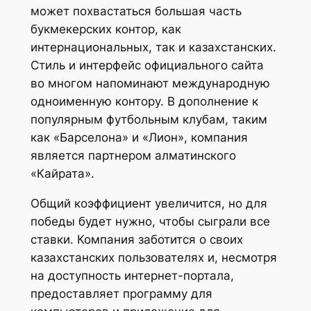
может похвастаться большая часть
букмекерских контор, как
интернациональных, так и казахстанских.
Стиль и интерфейс официального сайта
во многом напоминают международную
одноименную контору. В дополнение к
популярным футбольным клубам, таким
как «Барселона» и «Лион», компания
является партнером алматинского
«Кайрата».
Общий коэффициент увеличится, но для
победы будет нужно, чтобы сыграли все
ставки. Компания заботится о своих
казахстанских пользователях и, несмотря
на доступность интернет-портала,
предоставляет программу для