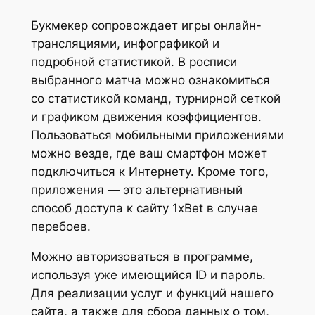
Букмекер сопровождает игры онлайн-
трансляциями, инфографикой и
подробной статистикой. В росписи
выбранного матча можно ознакомиться
со статистикой команд, турнирной сеткой
и графиком движения коэффициентов.
Пользоваться мобильными приложениями
можно везде, где ваш смартфон может
подключиться к Интернету. Кроме того,
приложения — это альтернативный
способ доступа к сайту 1xBet в случае
перебоев.
Можно авторизоваться в программе,
используя уже имеющийся ID и пароль.
Для реализации услуг и функций нашего
сайта, а также для сбора данных о том,