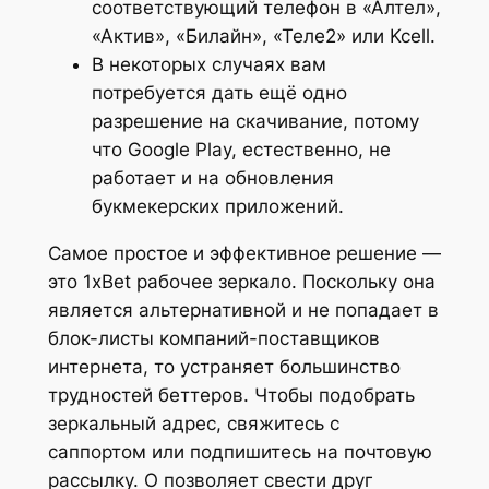
соответствующий телефон в «Алтел»,
«Актив», «Билайн», «Теле2» или Kcell.
В некоторых случаях вам
потребуется дать ещё одно
разрешение на скачивание, потому
что Google Play, естественно, не
работает и на обновления
букмекерских приложений.
Самое простое и эффективное решение —
это 1xBet рабочее зеркало. Поскольку она
является альтернативной и не попадает в
блок-листы компаний-поставщиков
интернета, то устраняет большинство
трудностей беттеров. Чтобы подобрать
зеркальный адрес, свяжитесь с
саппортом или подпишитесь на почтовую
рассылку. О позволяет свести друг