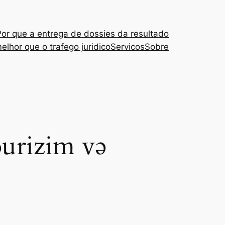
Por que a entrega de dossies da resultado
lhor que o trafego juridico
Servicos
Sobre
urizim və