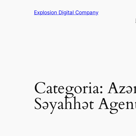
Pular
Explosion Digital Company
para
o
conteúdo
Categoria:
Azə
Səyahhət Agent