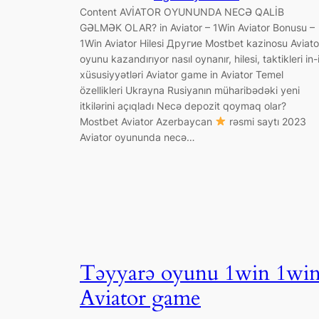
Content AVİATOR OYUNUNDA NECƏ QALİB
GƏLMƏK OLAR? in Aviator – 1Win Aviator Bonusu –
1Win Aviator Hilesi Другие Mostbet kazinosu Aviato
oyunu kazandırıyor nasıl oynanır, hilesi, taktikleri in-
xüsusiyyətləri Aviator game in Aviator Temel
özellikleri Ukrayna Rusiyanın müharibədəki yeni
itkilərini açıqladı Necə depozit qoymaq olar?
Mostbet Aviator Azerbaycan
rəsmi saytı 2023
Aviator oyununda necə…
Təyyarə oyunu 1win 1wi
Aviator game