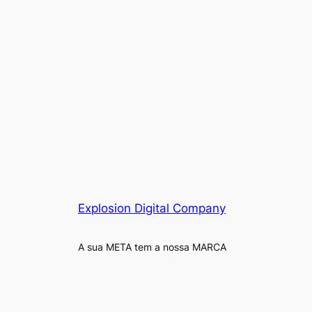
Explosion Digital Company
A sua META tem a nossa MARCA