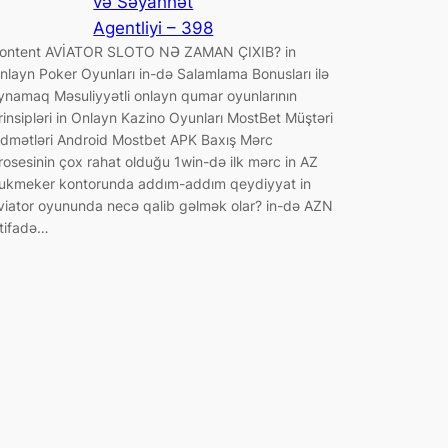
və Səyahhət
Agentliyi – 398
ontent AVİATOR SLOTO NƏ ZAMAN ÇIXIB? in
nlayn Poker Oyunları in-də Salamlama Bonusları ilə
ynamaq Məsuliyyətli onlayn qumar oyunlarının
rinsipləri in Onlayn Kazino Oyunları MostBet Müştəri
idmətləri Android Mostbet APK Baxış Mərc
rosesinin çox rahat olduğu 1win-də ilk mərc in AZ
ukmeker kontorunda addım-addım qeydiyyat in
viator oyununda necə qalib gəlmək olar? in-də AZN
stifadə…