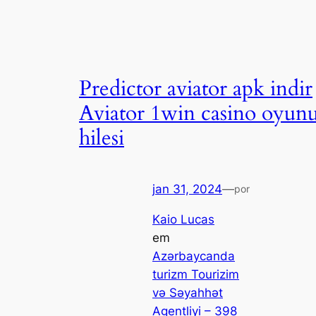
Predictor aviator apk indir
Aviator 1win casino oyun
hilesi
jan 31, 2024
—
por
Kaio Lucas
em
Azərbaycanda
turizm Tourizim
və Səyahhət
Agentliyi – 398